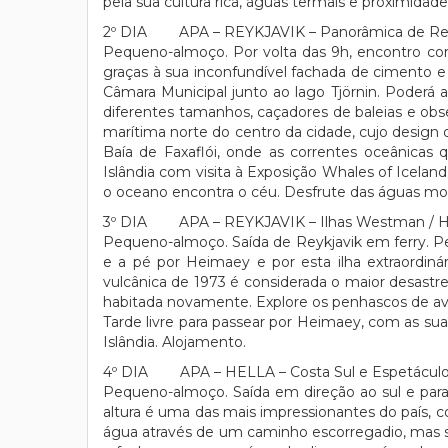
pela sua cultura rica, águas termais e proximida
2º DIA APA – REYKJAVIK – Panorâmica de Reykj
Pequeno-almoço. Por volta das 9h, encontro com 
graças à sua inconfundível fachada de cimento e 
Câmara Municipal junto ao lago Tjörnin. Poderá
diferentes tamanhos, caçadores de baleias e obse
marítima norte do centro da cidade, cujo design 
Baía de Faxaflói, onde as correntes oceânicas
Islândia com visita à Exposição Whales of Icela
o oceano encontra o céu. Desfrute das águas mor
3º DIA APA – REYKJAVIK – Ilhas Westman / 
Pequeno-almoço. Saída de Reykjavik em ferry. Pe
e a pé por Heimaey e por esta ilha extraordin
vulcânica de 1973 é considerada o maior desastre
habitada novamente. Explore os penhascos de ave
Tarde livre para passear por Heimaey, com as sua
Islândia. Alojamento.
4º DIA APA – HELLA – Costa Sul e Espetáculo
Pequeno-almoço. Saída em direção ao sul e para
altura é uma das mais impressionantes do país, co
água através de um caminho escorregadio, mas se