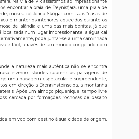
fera. Na vila de Vik assistimos ao impressionante
s encontrar a praia de Reynisfjara, uma praia de
rde, museu folclórico Skógar com suas “casas de
érmico e manter os interiores aquecidos durante os
mosa da Islândia e uma das mais bonitas, já que
á localizada num lugar impressionante: a água cai
lternativamente, pode juntar-se a uma caminhada
ativa e fácil, através de um mundo congelado com
nde a natureza mais autêntica não se encontra
oso inverno islandês cobrem as paisagens de
rge uma paisagem espetacular e surpreendente,
tos em direção a Brenninsteinsalda, a montanha
laterais. Após um almoço piquenique, tempo livre
foss cercada por formações rochosas de basalto
tida em voo com destino à sua cidade de origem,