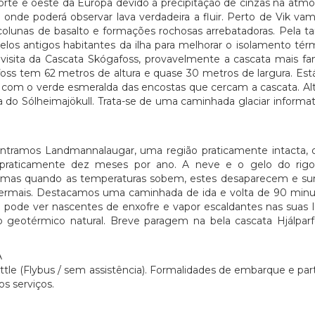
rte e oeste da Europa devido à precipitação de cinzas na atmos
onde poderá observar lava verdadeira a fluir. Perto de Vik vamo
colunas de basalto e formações rochosas arrebatadoras. Pela ta
s pelos antigos habitantes da ilha para melhorar o isolamento t
visita da Cascata Skógafoss, provavelmente a cascata mais fa
foss tem 62 metros de altura e quase 30 metros de largura. Est
 com o verde esmeralda das encostas que cercam a cascata. A
gua do Sólheimajökull. Trata-se de uma caminhada glaciar inform
tramos Landmannalaugar, uma região praticamente intacta, o
praticamente dez meses por ano. A neve e o gelo do rigor
 mas quando as temperaturas sobem, estes desaparecem e su
termais. Destacamos uma caminhada de ida e volta de 90 minu
nde pode ver nascentes de enxofre e vapor escaldantes nas suas 
o geotérmico natural. Breve paragem na bela cascata Hjálpar
A
tle (Flybus / sem assistência). Formalidades de embarque e par
s serviços.