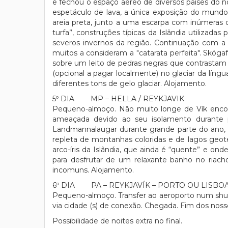
e fechou o espaço aéreo de diversos países do no
espetáculo de lava, a única exposição do mundo 
areia preta, junto a uma escarpa com inúmeras 
turfa”, construções típicas da Islândia utilizada
severos invernos da região. Continuação com a 
muitos a consideram a "catarata perfeita". Skóga
sobre um leito de pedras negras que contrastam
(opcional a pagar localmente) no glaciar da lín
diferentes tons de gelo glaciar. Alojamento.
5º DIA MP – HELLA / REYKJAVIK
Pequeno-almoço. Não muito longe de Vík encon
ameaçada devido ao seu isolamento durante 
Landmannalaugar durante grande parte do ano,
repleta de montanhas coloridas e de lagos geo
arco-íris da Islândia, que ainda é “quente” e o
para desfrutar de um relaxante banho no riach
incomuns. Alojamento.
6º DIA PA – REYKJAVÍK – PORTO OU LISBO
Pequeno-almoço. Transfer ao aeroporto num shut
via cidade (s) de conexão. Chegada. Fim dos nosso
Possibilidade de noites extra no final.