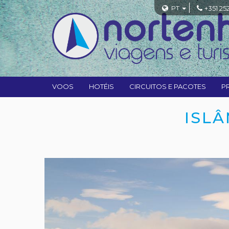
PT
+351 25
VOOS
HOTÉIS
CIRCUITOS E PACOTES
P
ISLÂ