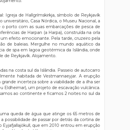
Alojamento.
 Igreja de Hallgrímskirkja, símbolo de Reykjavík
 universitário, Casa Nórdica, o Museu Nacional, a
o e o porto com as suas embarcações de pesca de
ferências de Harpan (a Harpa), construída na orla
 um efeito emocionante. Pela tarde, cruzeiro pela
ação de baleias. Mergulhe no mundo aquático da
cia de spa em lagoa geotérmica da Islândia, onde
e de Reykjavík. Alojamento.
s na costa sul da Islândia. Passeio de autocarro
ealmente habitada de Vestmannaeyjar. A erupção
rande incerteza sobre a viabilidade de a ilha ser
u Eldheimar), um projeto de escavação vulcânica.
ssamos ao continente e ficamos 2 noites no sul da
om uma queda de água que atinge os 65 metros de
a possibilidade de passar por detrás da cortina de
 Eyjafjallajökull, que em 2010 entrou em erupção