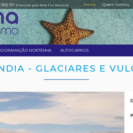
Home
Quem Somos
2 852 571
(Chamada para Rede Fixa Nacional)
ROGRAMAÇÃO NORTENHA
AUTOCARROS
NDIA - GLACIARES E VU
D
P