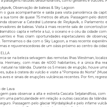
de a paisagens naturais deslumbrantes, como géiseres e vulcões. 
avik, Observação de baleias & Sky Lagoon
o guia acompanhante e saída para visita panorâmica da capital:
a sua torre de quase 75 metros de altura. Passagem pelo distrito
 ainda observar a Catedral Luterana de Reykjavík, o Parlament
rvadores de baleias. Visita à mais recente sala de concertos/con
dramático capta e reflete a luz, o oceano e o céu da cidade com
 quentes e frias criam oportunidades espetaculares de observ
nd. Terminamos o dia com o Sky Lagoon, a mais recente experiên
nas e rejuvenescedoras de um oásis próximo ao centro da cidad
HELLA
rca-se na beleza selvagem das remotas Ilhas Westman, localizada
ária. Heimaey, com mais de 4000 habitantes, é a única ilha r
 natural na Islândia. Durante os 5 meses de erupção, houve uma g
s, suba à cratera do vulcão e visite a "Pompeia do Norte" (Muse
s aves e sinais de erupções vulcânicas recentes. Por fim, regre
 de Lava
gem para observar a alta e estreita Cascata Seljalandfoss, c
m uma particularidade em relação a outras cascatas da Islândia: 
guro. Passagem pelo glaciar Mýrdalsjökull e pelo infame vulcão