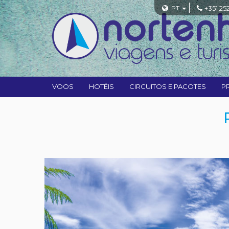
PT
+351 25
VOOS
HOTÉIS
CIRCUITOS E PACOTES
P