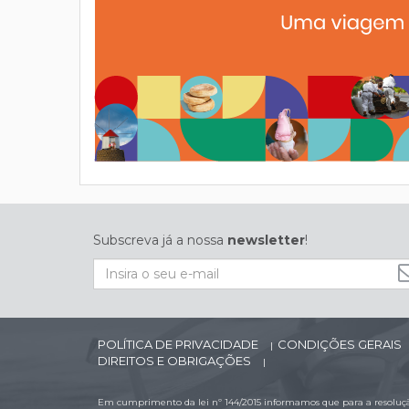
Subscreva já a nossa
newsletter
!
POLÍTICA DE PRIVACIDADE
CONDIÇÕES GERAIS
|
DIREITOS E OBRIGAÇÕES
|
Em cumprimento da lei nº 144/2015 informamos que para a resolução