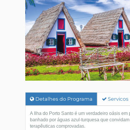
Detalhes do Programa
Servicos
A Ilha do Porto Santo é um verdadeiro oásis em 
banhado por águas azul-turquesa que convidam a 
terapêuticas comprovadas.