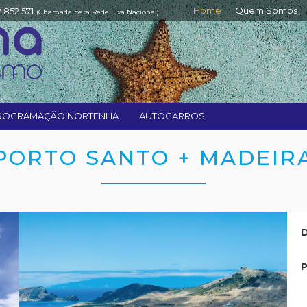
Home
Quem Somos
2 852 571
(Chamada para Rede Fixa Nacional)
ROGRAMAÇÃO NORTENHA
AUTOCARROS
PORTO SANTO + MADEIR
D
P