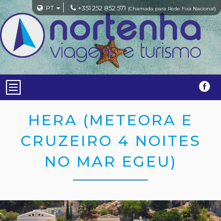
PT
+351 252 852 571
(Chamada para Rede Fixa Nacional)
HERA (METEORA E
CRUZEIRO 4 NOITES
NO MAR EGEU)