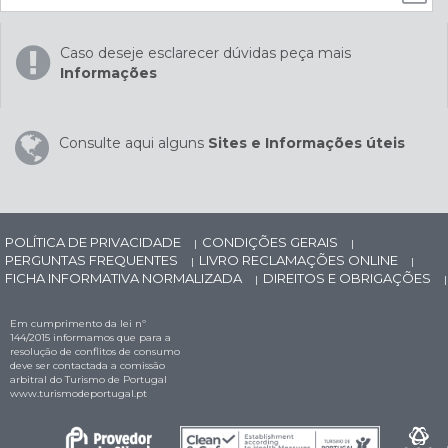
Caso deseje esclarecer dúvidas peça mais
Informações
Consulte aqui alguns
Sites e Informações úteis
POLÍTICA DE PRIVACIDADE
CONDIÇÕES GERAIS
|
|
PERGUNTAS FREQUENTES
LIVRO RECLAMAÇÕES ONLINE
|
|
FICHA INFORMATIVA NORMALIZADA
DIREITOS E OBRIGAÇÕES
|
|
Em cumprimento da lei nº
144/2015 informamos que para a
resolução de conflitos de consumo
deve ser contactada a comissão
arbitral do Turismo de Portugal
www.turismodeportugal.pt