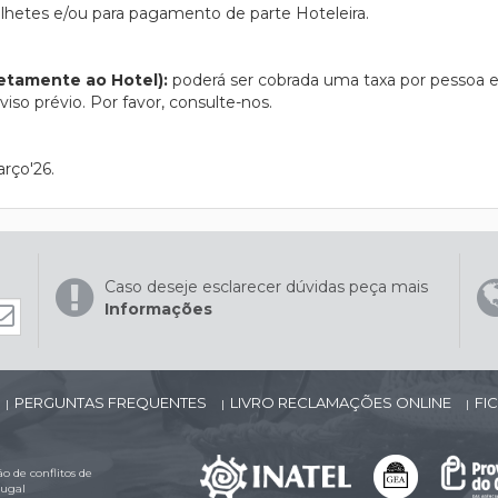
bilhetes e/ou para pagamento de parte Hoteleira.
retamente ao Hotel):
poderá ser cobrada uma taxa por pessoa e
iso prévio. Por favor, consulte-nos.
rço'26.
Caso deseje esclarecer dúvidas peça mais
Informações
PERGUNTAS FREQUENTES
LIVRO RECLAMAÇÕES ONLINE
FI
|
|
|
 de conflitos de
tugal