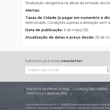
Sinalização obrigatória na altura da emissão dos 
Alertas:
Taxas de Cidade (a pagar em numerário e di
selecionado. Condições sujeitas a alteração sem av
Data de publicação:
6 de março'26.
Atualização de datas e preço desde:
26 de ma
Subscreva já a nossa
newsletter
!
POLÍTICA DE PRIVACIDADE
CONDIÇÕES GERAIS
|
DIREITOS E OBRIGAÇÕES
|
Em cumprimento da lei nº 144/2015 informamos que para a resolução
consumo deve ser contactada a comissão arbitral do Turismo de Por