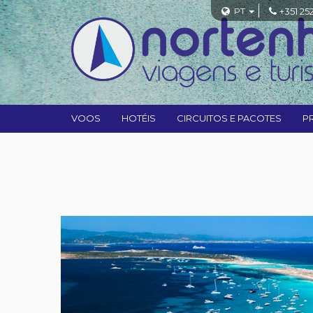
PT
+351 25
VOOS
HOTÉIS
CIRCUITOS E PACOTES
P