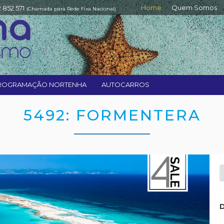
Home
Quem Somos
2 852 571
(Chamada para Rede Fixa Nacional)
ROGRAMAÇÃO NORTENHA
AUTOCARROS
5492: FORMENTERA
D