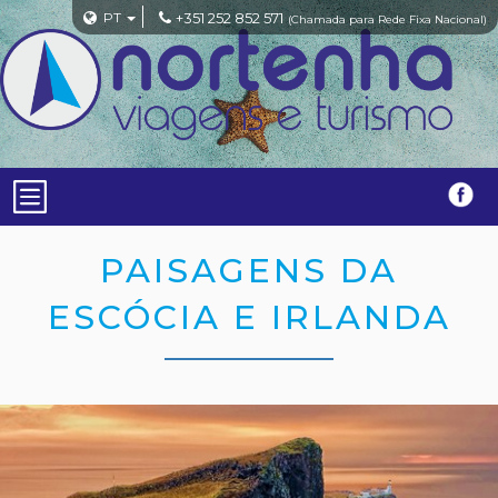
PT
+351 252 852 571
(Chamada para Rede Fixa Nacional)
PAISAGENS DA
ESCÓCIA E IRLANDA