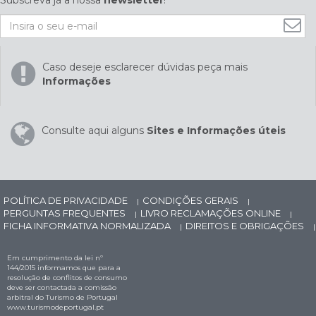
Subscreva já a nossa
newsletter
!
Caso deseje esclarecer dúvidas peça mais
Informações
Consulte aqui alguns
Sites e Informações úteis
POLÍTICA DE PRIVACIDADE
CONDIÇÕES GERAIS
|
|
PERGUNTAS FREQUENTES
LIVRO RECLAMAÇÕES ONLINE
|
|
FICHA INFORMATIVA NORMALIZADA
DIREITOS E OBRIGAÇÕES
|
|
Em cumprimento da lei nº
144/2015 informamos que para a
resolução de conflitos de consumo
deve ser contactada a comissão
arbitral do Turismo de Portugal
www.turismodeportugal.pt