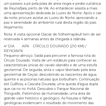
um passeio a pé pela praia de areia negra e pedra vulcânica
de Reynisfjara, perto de Vik. Ao entardecer assista a mais
uma apresentação dedicada às Luzes do Norte. Após o cair
da noite, procure avistar as Luzes do Norte, apreciando a
paz e serenidade do ambiente rural desta região do país.
Alojamento.
Nota: A visita opcional Glaciar de Sólheimajokull tem de ser
reservada 4 semanas antes da chegada à Islândia.
4º DIA APA CÍRCULO DOURADO (210 KM) /
REYKJAVÍK
Pequeno-almoço. Saída para percorrer a famosa rota do
Círculo Dourado. Visita de um estábulo para conhecer as
características únicas do cavalo islandês e de uma estufa
geotermal. De seguida, sinta o vapor libertado pela área
geotermal de Geysir, descobrindo as nascentes de água
quente e as piscinas naturais que borbulham. Continuação
até Gullfoss, a Cascata Dourada, uma queda d’água dupla
que cai no rio Hvítá. Descubra o Parque Nacional de
Thingvellir, Património da Humanidade, uma área de
grande valor histórico e geológico. As fissuras e falhas
geológicas evidenciam o resultado do movimento das