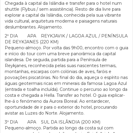
Chegada à capital da Islândia e transfer para o hotel num
shuttle (Flybus / sem assistência). Resto de dia livre para
explorar a capital da Islândia, conhecida pela sua vibrante
vida cultural, arquitetura moderna e paisagens naturais
deslumbrantes. Alojamento.
2º DIA APA REYKJAVIK / LAGOA AZUL / PENÍNSULA
DE REYKJANES (220 KM)
Pequeno-almoço. Por volta das 9h00, encontro com o guia
e início do tour com uma breve panorâmica da capital
islandesa. De seguida, partida para a Península de
Reykjanes, reconhecida pelas suas nascentes termais,
montanhas, escarpas com colónias de aves, faróis e
povoações piscatórias. No final do dia, aqueça o espírito nas
águas geotermais ricas em minerais da famosa Lagoa Azul
(entrada e toalha incluída). Continue o percurso ao longo da
costa e chegada a Hella. Transfer ao hotel. O guia explicar-
lhe-á o fenómeno da Aurora Boreal. Ao entardecer,
oportunidade de ir para o exterior do hotel, procurando
avistar as Luzes do Norte. Alojamento.
3º DIA APA SUL DA ISLÂNDIA (200 KM)
Pequeno-almoço. Partida ao longo da costa sul com