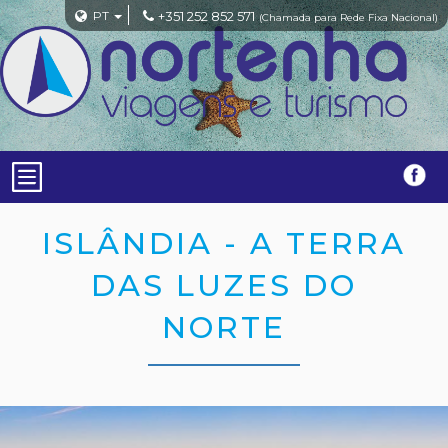
PT
+351 252 852 571
(Chamada para Rede Fixa Nacional)
ISLÂNDIA - A TERRA
DAS LUZES DO
NORTE