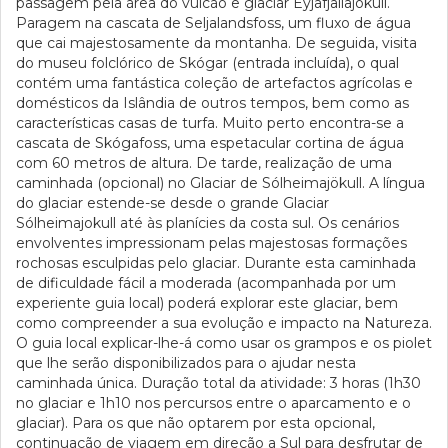
passagem pela área do vulcão e glaciar Eyjafjallajokull.
Paragem na cascata de Seljalandsfoss, um fluxo de água
que cai majestosamente da montanha. De seguida, visita
do museu folclórico de Skógar (entrada incluída), o qual
contém uma fantástica coleção de artefactos agrícolas e
domésticos da Islândia de outros tempos, bem como as
características casas de turfa. Muito perto encontra-se a
cascata de Skógafoss, uma espetacular cortina de água
com 60 metros de altura. De tarde, realização de uma
caminhada (opcional) no Glaciar de Sólheimajökull. A língua
do glaciar estende-se desde o grande Glaciar
Sólheimajokull até às planícies da costa sul. Os cenários
envolventes impressionam pelas majestosas formações
rochosas esculpidas pelo glaciar. Durante esta caminhada
de dificuldade fácil a moderada (acompanhada por um
experiente guia local) poderá explorar este glaciar, bem
como compreender a sua evolução e impacto na Natureza.
O guia local explicar-lhe-á como usar os grampos e os piolet
que lhe serão disponibilizados para o ajudar nesta
caminhada única. Duração total da atividade: 3 horas (1h30
no glaciar e 1h10 nos percursos entre o aparcamento e o
glaciar). Para os que não optarem por esta opcional,
continuação de viagem em direção a Sul para desfrutar de