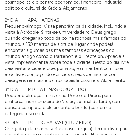
cosmopolita e o centro económico, financeiro, industrial,
político e cultural da Grécia. Alojamento.
2º DIA APA ATENAS
Pequeno-almoço. Visita panorâmica da cidade, incluindo a
visita à Acrópole. Sinta-se um verdadeiro Deus grego
quando chegar ao topo da colina rochosa mais famosa do
mundo, a 150 metros de altitude, lugar onde poderá
encontrar algumas das mais famosas edificações do
mundo antigo como o Partenon e o Erecteion. Aprecie a
vista impressionante sobre toda a cidade. Resto do dia livre
para visitar a cidade que, por si só, é um autêntico museu
ao ar livre, conjugando edifícios cheios de história com
paisagens naturais e bairros locais lindíssimos. Alojamento.
3º DIA MP ATENAS (CRUZEIRO)
Pequeno-almoço. Transfer ao Porto de Pireus para
embarcar num cruzeiro de 7 dias, ao final da tarde, com
pensão completa e alojamento a bordo (conforme
categoria escolhida).
4º DIA PC KUSADASI (CRUZEIRO)
Chegada pela manhã a Kusadasi (Turquia). Tempo livre para
desfrutar de um dia inteiro nesta cidade. Não perca a