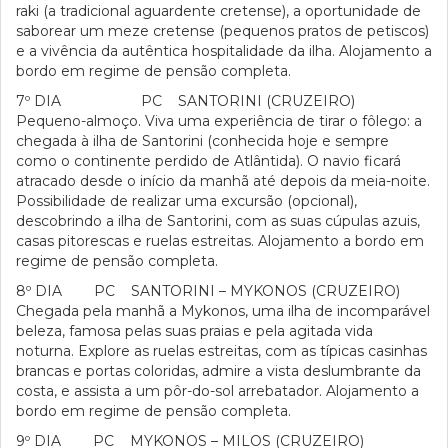
raki (a tradicional aguardente cretense), a oportunidade de
saborear um meze cretense (pequenos pratos de petiscos)
e a vivência da autêntica hospitalidade da ilha. Alojamento a
bordo em regime de pensão completa.
7º DIA PC SANTORINI (CRUZEIRO)
Pequeno-almoço. Viva uma experiência de tirar o fôlego: a
chegada à ilha de Santorini (conhecida hoje e sempre
como o continente perdido de Atlântida). O navio ficará
atracado desde o início da manhã até depois da meia-noite.
Possibilidade de realizar uma excursão (opcional),
descobrindo a ilha de Santorini, com as suas cúpulas azuis,
casas pitorescas e ruelas estreitas. Alojamento a bordo em
regime de pensão completa.
8º DIA PC SANTORINI – MYKONOS (CRUZEIRO)
Chegada pela manhã a Mykonos, uma ilha de incomparável
beleza, famosa pelas suas praias e pela agitada vida
noturna. Explore as ruelas estreitas, com as típicas casinhas
brancas e portas coloridas, admire a vista deslumbrante da
costa, e assista a um pôr-do-sol arrebatador. Alojamento a
bordo em regime de pensão completa.
9º DIA PC MYKONOS – MILOS (CRUZEIRO)