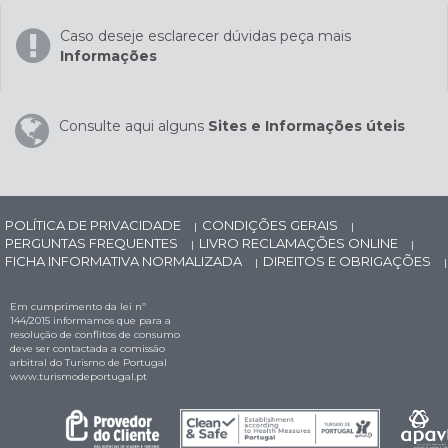
Caso deseje esclarecer dúvidas peça mais
Informações
Consulte aqui alguns
Sites e Informações úteis
POLÍTICA DE PRIVACIDADE
CONDIÇÕES GERAIS
|
|
PERGUNTAS FREQUENTES
LIVRO RECLAMAÇÕES ONLINE
|
|
FICHA INFORMATIVA NORMALIZADA
DIREITOS E OBRIGAÇÕES
|
|
Em cumprimento da lei nº
144/2015 informamos que para a
resolução de conflitos de consumo
deve ser contactada a comissão
arbitral do Turismo de Portugal
www.turismodeportugal.pt