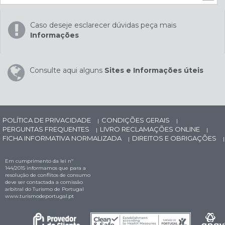
Caso deseje esclarecer dúvidas peça mais
Informações
Consulte aqui alguns
Sites e Informações úteis
POLÍTICA DE PRIVACIDADE
CONDIÇÕES GERAIS
|
|
PERGUNTAS FREQUENTES
LIVRO RECLAMAÇÕES ONLINE
|
|
FICHA INFORMATIVA NORMALIZADA
DIREITOS E OBRIGAÇÕES
|
|
Em cumprimento da lei nº
144/2015 informamos que para a
resolução de conflitos de consumo
deve ser contactada a comissão
arbitral do Turismo de Portugal
www.turismodeportugal.pt