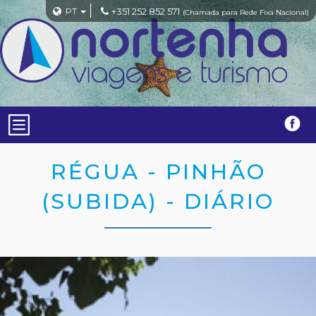
PT
+351 252 852 571
(Chamada para Rede Fixa Nacional)
RÉGUA - PINHÃO
(SUBIDA) - DIÁRIO