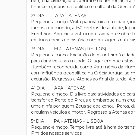
berço da civilização ocidental e da democracia a
financeiro, industrial, político e cultural da Grécia
2º DIA APA – ATENAS
Pequeno-almoço. Visita panorâmica da cidade, inc
famosa do mundo, a 150 metros de altitude, lug
Erecteion. Aprecie a vista impressionante sobre to
edifícios cheios de história com paisagens naturais
3º DIA MP – ATENAS (DELFOS)
Pequeno-almoço. Excursão de dia inteiro à cida
para dar a volta ao mundo. O lugar em que estas 
(também reconhecido como Património da Humani
com influência geopolítica na Grécia Antiga; ao
excursão. Regresso a Atenas ao final da tarde. Al
4º DIA APA – ATENAS
Pequeno-almoço. Dia livre para atividades de cará
transfer ao Porto de Pireus e embarque num cruze
uma ninfa por quem Zeus se apaixonou; Poros, dua
circulam veículos a motor. Regresso a Atenas ao f
5º DIA PA – ATENAS – LISBOA
Pequeno-almoço. Tempo livre até à hora do trans
Fim dos nossos serviços.