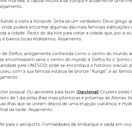
 nível mundial, a capital histórica da Europa é atualmente uma 
. Alojamento.
luindo a visita à Acrópole. Sinta-se um verdadeiro Deus grego 
ar onde poderá encontrar algumas das mais famosas edificaçõe
da a cidade. Resto do dia livre para visitar a cidade que, por si 
 e bairros locais lindíssimos. Alojamento.
de de Delfos, antigamente conhecida como o centro do mundo an
se encontrassem seria o centro do mundo e Delfos foi o “ponto de
dade pela UNESCO) onde se encontrava o histórico oráculo de 
 museu, com a sua famosa estátua de bronze “Auriga”; e ao famo
ojamento.
cter pessoal. Ou aproveite para fazer (
Opcional
) Cruzeiro pelas
iro de 1 dia pelas ilhas mais pitorescas e próximas de Atenas:
s ilhas que se uniram depois de uma erupção vulcânica; e Hydra,
inal da tarde. Alojamento.
fer para o aeroporto. Formalidades de embarque e saída em voo