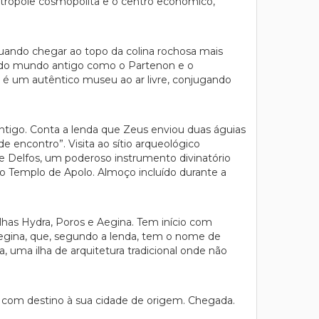
metrópole cosmopolita e o centro económico,
quando chegar ao topo da colina rochosa mais
s do mundo antigo como o Partenon e o
só, é um autêntico museu ao ar livre, conjugando
tigo. Conta a lenda que Zeus enviou duas águias
 encontro”. Visita ao sítio arqueológico
Delfos, um poderoso instrumento divinatório
so Templo de Apolo. Almoço incluído durante a
 Ilhas Hydra, Poros e Aegina. Tem início com
 Aegina, que, segundo a lenda, tem o nome de
 uma ilha de arquitetura tradicional onde não
 com destino à sua cidade de origem. Chegada.