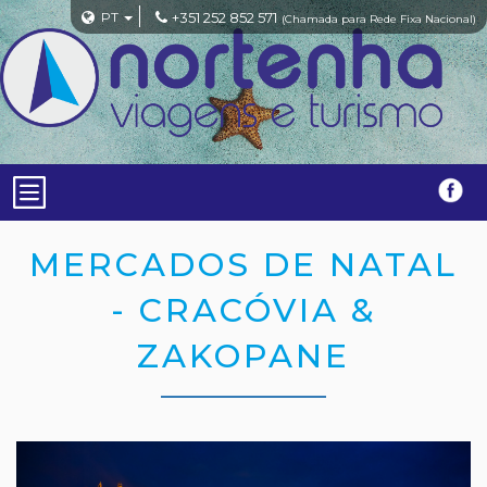
PT
+351 252 852 571
(Chamada para Rede Fixa Nacional)
MERCADOS DE NATAL
- CRACÓVIA &
ZAKOPANE
Previous
Nex