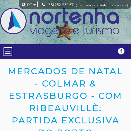
PT
+351 252 852 571
(Chamada para Rede Fixa Nacional)
MERCADOS DE NATAL
- COLMAR &
ESTRASBURGO - COM
RIBEAUVILLÈ:
PARTIDA EXCLUSIVA