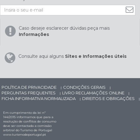
Caso deseje esclarecer dúvidas peça mais
Informações
Consulte aqui alguns
Sites e Informações úteis
POLÍTICA DE PRIVACIDADE
CONDIÇÕES GERAIS
|
|
PERGUNTAS FREQUENTES
LIVRO RECLAMAÇÕES ONLINE
|
|
FICHA INFORMATIVA NORMALIZADA
DIREITOS E OBRIGAÇÕES
|
|
Em cumprimento da lei nº
144/2015 informamos que para a
resolução de conflitos de consumo
deve ser contactada a comissão
arbitral do Turismo de Portugal
www.turismodeportugal.pt