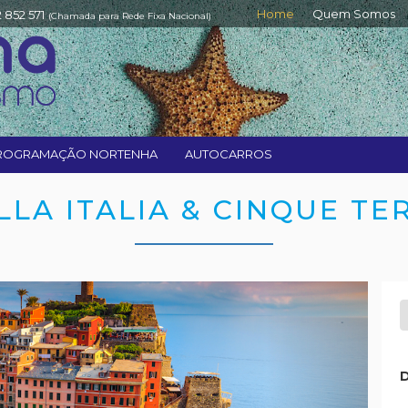
Home
Quem Somos
2 852 571
(Chamada para Rede Fixa Nacional)
ROGRAMAÇÃO NORTENHA
AUTOCARROS
LLA ITALIA & CINQUE TE
Next
D