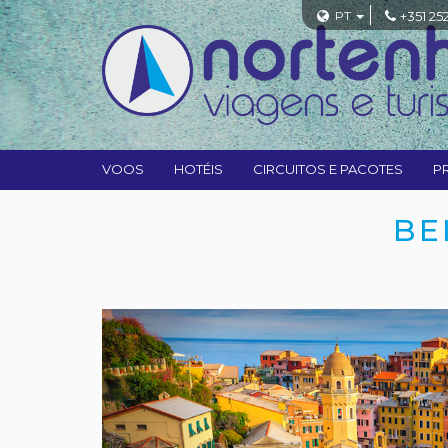
PT
+351 25
VOOS
HOTÉIS
CIRCUITOS E PACOTES
P
BE
Previous