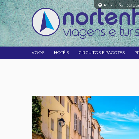
PT
+351 25
VOOS
HOTÉIS
CIRCUITOS E PACOTES
P
Previous