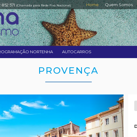
Home
Quem Somos
2 852 571
(Chamada para Rede Fixa Nacional)
ROGRAMAÇÃO NORTENHA
AUTOCARROS
PROVENÇA
Next
D