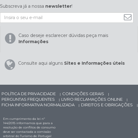
Subscreva já a nossa
newsletter
!
Caso deseje esclarecer dúvidas peça mais
Informações
Consulte aqui alguns
Sites e Informações úteis
POLÍTICA DE PRIVACIDADE
CONDIÇÕES GERAIS
|
|
PERGUNTAS FREQUENTES
LIVRO RECLAMAÇÕES ONLINE
|
|
FICHA INFORMATIVA NORMALIZADA
DIREITOS E OBRIGAÇÕES
|
|
Em cumprimento da lei nº
144/2015 informamos que para a
resolução de conflitos de consumo
deve ser contactada a comissão
arbitral do Turismo de Portugal