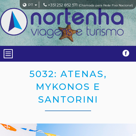
PT
+351 252 852 571
(Chamada para Rede Fixa Nacional)
5032: ATENAS,
MYKONOS E
SANTORINI