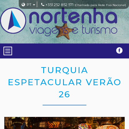
PT
+351 252 852 571
(Chamada para Rede Fixa Nacional)
TURQUIA
ESPETACULAR VERÃO
26
Previous
Nex