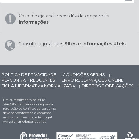
Caso deseje esclarecer dúvidas peça mais
Informações
Consulte aqui alguns
Sites e Informações úteis
POLÍTICA DE PRIVACIDADE
CONDIÇÕES GERAIS
|
|
PERGUNTAS FREQUENTES
LIVRO RECLAMAÇÕES ONLINE
|
|
FICHA INFORMATIVA NORMALIZADA
DIREITOS E OBRIGAÇÕES
|
|
Em cumprimento da lei nº
144/2015 informamos que para a
resolução de conflitos de consumo
deve ser contactada a comissão
arbitral do Turismo de Portugal
www.turismodeportugal.pt