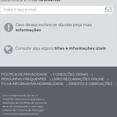
Subscreva já a nossa
newsletter
!
Caso deseje esclarecer dúvidas peça mais
Informações
Consulte aqui alguns
Sites e Informações úteis
POLÍTICA DE PRIVACIDADE
CONDIÇÕES GERAIS
|
|
PERGUNTAS FREQUENTES
LIVRO RECLAMAÇÕES ONLINE
|
|
FICHA INFORMATIVA NORMALIZADA
DIREITOS E OBRIGAÇÕES
|
|
Em cumprimento da lei nº
144/2015 informamos que para a
resolução de conflitos de consumo
deve ser contactada a comissão
arbitral do Turismo de Portugal
www.turismodeportugal.pt