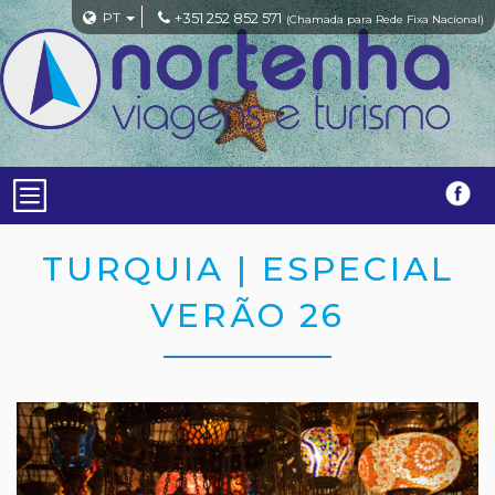
PT
+351 252 852 571
(Chamada para Rede Fixa Nacional)
TURQUIA | ESPECIAL
VERÃO 26
Previous
Nex