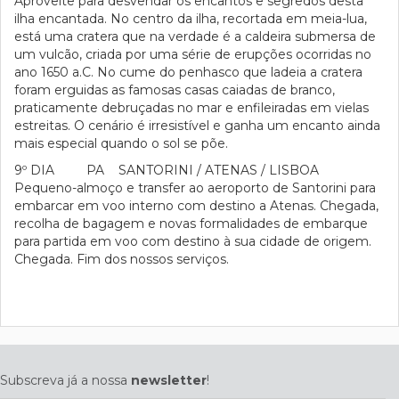
Aproveite para desvendar os encantos e segredos desta
ilha encantada. No centro da ilha, recortada em meia-lua,
está uma cratera que na verdade é a caldeira submersa de
um vulcão, criada por uma série de erupções ocorridas no
ano 1650 a.C. No cume do penhasco que ladeia a cratera
foram erguidas as famosas casas caiadas de branco,
praticamente debruçadas no mar e enfileiradas em vielas
estreitas. O cenário é irresistível e ganha um encanto ainda
mais especial quando o sol se põe.
9º DIA PA SANTORINI / ATENAS / LISBOA
Pequeno-almoço e transfer ao aeroporto de Santorini para
embarcar em voo interno com destino a Atenas. Chegada,
recolha de bagagem e novas formalidades de embarque
para partida em voo com destino à sua cidade de origem.
Chegada. Fim dos nossos serviços.
Subscreva já a nossa
newsletter
!