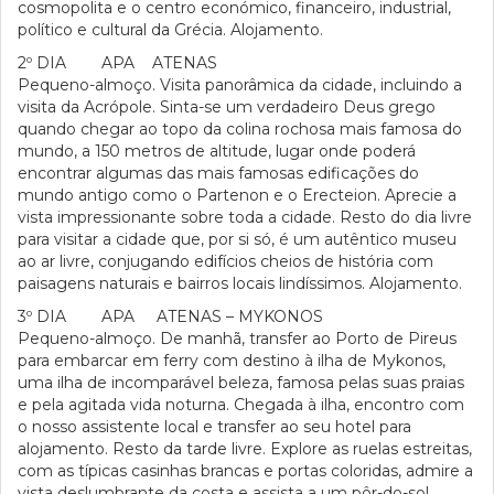
cosmopolita e o centro económico, financeiro, industrial,
político e cultural da Grécia. Alojamento.
2º DIA APA ATENAS
Pequeno-almoço. Visita panorâmica da cidade, incluindo a
visita da Acrópole. Sinta-se um verdadeiro Deus grego
quando chegar ao topo da colina rochosa mais famosa do
mundo, a 150 metros de altitude, lugar onde poderá
encontrar algumas das mais famosas edificações do
mundo antigo como o Partenon e o Erecteion. Aprecie a
vista impressionante sobre toda a cidade. Resto do dia livre
para visitar a cidade que, por si só, é um autêntico museu
ao ar livre, conjugando edifícios cheios de história com
paisagens naturais e bairros locais lindíssimos. Alojamento.
3º DIA APA ATENAS – MYKONOS
Pequeno-almoço. De manhã, transfer ao Porto de Pireus
para embarcar em ferry com destino à ilha de Mykonos,
uma ilha de incomparável beleza, famosa pelas suas praias
e pela agitada vida noturna. Chegada à ilha, encontro com
o nosso assistente local e transfer ao seu hotel para
alojamento. Resto da tarde livre. Explore as ruelas estreitas,
com as típicas casinhas brancas e portas coloridas, admire a
vista deslumbrante da costa e assista a um pôr-do-sol