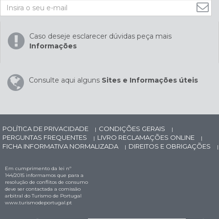
Caso deseje esclarecer dúvidas peça mais
Informações
Consulte aqui alguns
Sites e Informações úteis
POLÍTICA DE PRIVACIDADE
CONDIÇÕES GERAIS
|
|
PERGUNTAS FREQUENTES
LIVRO RECLAMAÇÕES ONLINE
|
|
FICHA INFORMATIVA NORMALIZADA
DIREITOS E OBRIGAÇÕES
|
|
Em cumprimento da lei nº
144/2015 informamos que para a
resolução de conflitos de consumo
deve ser contactada a comissão
arbitral do Turismo de Portugal
www.turismodeportugal.pt