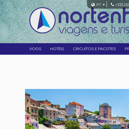
PT
+351 25
VOOS
HOTÉIS
CIRCUITOS E PACOTES
P