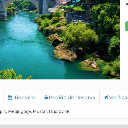
P
Itinerario
Pedido de Reserva
Verifica
Split, Medjugorje, Mostar, Dubrovnik