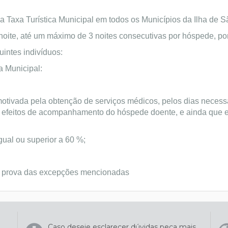
ma Taxa Turística Municipal em todos os Municípios da Ilha de S
noite, até um máximo de 3 noites consecutivas por hóspede, por
uintes indivíduos:
a Municipal:
otivada pela obtenção de serviços médicos, pelos dias necess
 efeitos de acompanhamento do hóspede doente, e ainda que es
gual ou superior a 60 %;
a prova das excepções mencionadas
Caso deseje esclarecer dúvidas peça mais