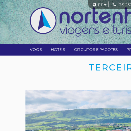
PT
+351 25
VOOS
HOTÉIS
CIRCUITOS E PACOTES
P
TERCEI