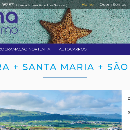
Home
Quem Somos
2 852 571
(Chamada para Rede Fixa Nacional)
ROGRAMAÇÃO NORTENHA
AUTOCARROS
RA + SANTA MARIA + SÃO
D
P