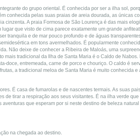
integrante do grupo oriental. É conhecida por ser a ilha sol, por
bém conhecida pelas suas praias de areia dourada, as únicas c
eia cinzenta. A praia Formosa de São Lourença é das mais elog
m lugar que visto de cima parece exatamente um grande anfitea
er tranquila e de mar pouco profundo e de águas transparentes
semidesértica em tons avermelhados. É popularmente conhecid
gida. Não deixe de conhecer a Ribeira de Maloás, uma surpree
o mais tradicional da Ilha de Santa Maria é o Caldo de Nabos. 
ata-doce, entremeada, carne de porco e chouriço. O caldo é ser
frutas, a tradicional meloa de Santa Maria é muito conhecida e
çores. É casa de fumarolas e de nascentes termais. As suas pa
 de tirar a respiração aos seus visitantes. É na ilha verde que
s aventuras que esperam por si neste destino de beleza natural
ação na chegada ao destino.