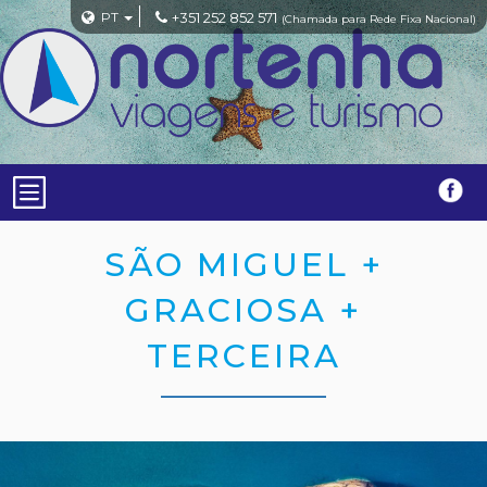
PT
+351 252 852 571
(Chamada para Rede Fixa Nacional)
SÃO MIGUEL +
GRACIOSA +
TERCEIRA