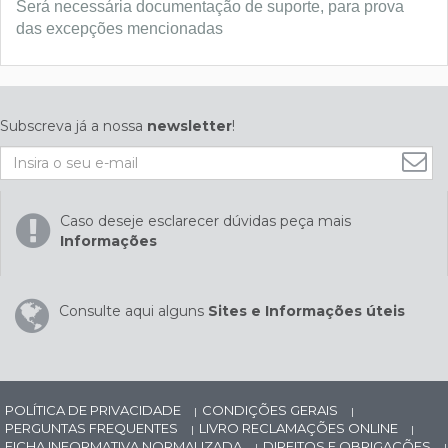
Será necessária documentação de suporte, para prova
das excepções mencionadas
Subscreva já a nossa
newsletter
!
Caso deseje esclarecer dúvidas peça mais
Informações
Consulte aqui alguns
Sites e Informações úteis
POLÍTICA DE PRIVACIDADE
CONDIÇÕES GERAIS
|
|
PERGUNTAS FREQUENTES
LIVRO RECLAMAÇÕES ONLINE
|
|
FICHA INFORMATIVA NORMALIZADA
DIREITOS E OBRIGAÇÕES
|
|