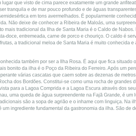
 lugar que visto de cima parece exatamente um grande anfiteat
er tranquila e de mar pouco profundo e de águas transparentes
semidesértica em tons avermelhados. É popularmente conhecid
gida. Não deixe de conhecer a Ribeira de Maloás, uma surpree
to mais tradicional da Ilha de Santa Maria é o Caldo de Nabos. 
ata-doce, entremeada, carne de porco e chouriço. O caldo é ser
frutas, a tradicional meloa de Santa Maria é muito conhecida e
conhecida também por ser a Ilha Rosa. É aqui que fica situado o
is bonito da ilha é o Poço da Ribeira do Ferreiro. Após um per
á perante várias cascatas que caem sobre as dezenas de metro
 Rocha dos Bordões. Constitui-se como uma rocha de grandes 
vista para a Lagoa Comprida e a Lagoa Escura através dos se
u, uma queda de água surpreendente na Fajã Grande, é um lug
tradicionais são a sopa de agrião e o inhame com linguiça. Na 
é um ingrediente fundamental da gastronomia da ilha. São de d