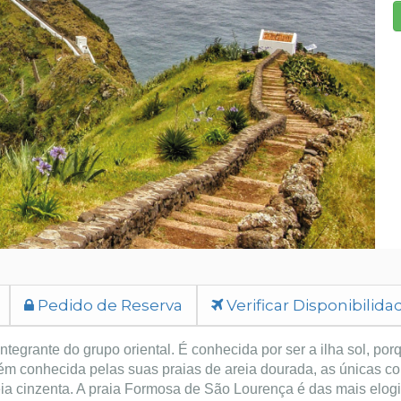
Pedido de Reserva
Verificar Disponibilida
integrante do grupo oriental. É conhecida por ser a ilha sol, por
bém conhecida pelas suas praias de areia dourada, as únicas c
eia cinzenta. A praia Formosa de São Lourença é das mais elog