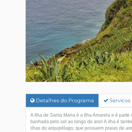
Detalhes do Programa
Servicos
A Ilha de Santa Maria é a Ilha Amarela e é parte 
banhada pelo sol ao longo do ano! A ilha é tam
ilhas do arquipélago, que possuem praias de ar