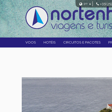
PT
+351 25
VOOS
HOTÉIS
CIRCUITOS E PACOTES
P