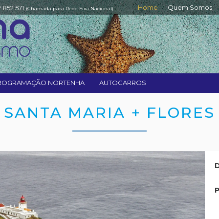
Home
Quem Somos
2 852 571
(Chamada para Rede Fixa Nacional)
ROGRAMAÇÃO NORTENHA
AUTOCARROS
SANTA MARIA + FLORES
D
P