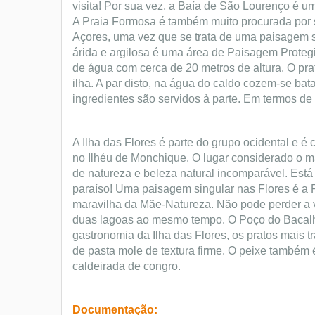
visita!
Por sua vez, a Baía de São Lourenço é um
A Praia Formosa é também muito procurada por s
Açores, uma vez que se trata de uma paisagem 
árida e argilosa é uma área de Paisagem Prote
de água com cerca de 20 metros de altura.
O pra
ilha. A par disto, na água do caldo cozem-se bat
ingredientes são servidos à parte. Em termos de 
A Ilha das Flores é parte do grupo ocidental e é 
no Ilhéu de Monchique. O lugar considerado o ma
de natureza e beleza natural incomparável. Est
paraíso! Uma paisagem singular nas Flores é a
maravilha da Mãe-Natureza. Não pode perder a 
duas lagoas ao mesmo tempo. O Poço do Bacalha
gastronomia da Ilha das Flores, os pratos mais 
de pasta mole de textura firme. O peixe também 
caldeirada de congro.
Documentação: