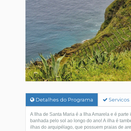
Detalhes do Programa
Servicos
A Ilha de Santa Maria é a Ilha Amarela e é parte 
banhada pelo sol ao longo do ano! A ilha é tam
ilhas do arquipélago, que possuem praias de ar