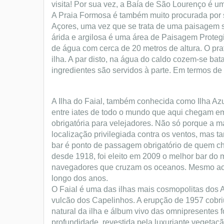
visita!
Por sua vez, a Baía de São Lourenço é um
A Praia Formosa é também muito procurada por s
Açores, uma vez que se trata de uma paisagem 
árida e argilosa é uma área de Paisagem Prote
de água com cerca de 20 metros de altura.
O pra
ilha. A par disto, na água do caldo cozem-se bat
ingredientes são servidos à parte. Em termos de 
A Ilha do Faial, também conhecida como Ilha Azul
entre iates de todo o mundo que aqui chegam em
obrigatória para velejadores. Não só porque a m
localização privilegiada contra os ventos, mas t
bar é ponto de passagem obrigatório de quem cheg
desde 1918, foi eleito em 2009 o melhor bar do 
navegadores que cruzam os oceanos. Mesmo ao la
longo dos anos.
O Faial é uma das ilhas mais cosmopolitas dos A
vulcão dos Capelinhos. A erupção de 1957 cobriu
natural da ilha e álbum vivo das omnipresentes 
profundidade, revestida pela luxuriante vegetaçã