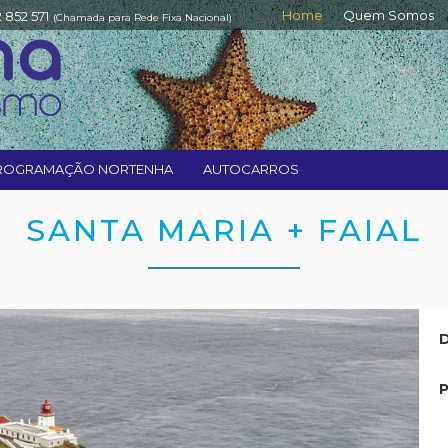
Home
Quem Somos
2 852 571
(Chamada para Rede Fixa Nacional)
ROGRAMAÇÃO NORTENHA
AUTOCARROS
SANTA MARIA + FAIAL
D
P