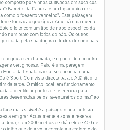
ro composto por vinhas cultivadas em socalcos.
. O Barreiro da Faneca é um lugar único nos
a como o “deserto vermelho”. Esta paisagem
ndente formação geológica. Aqui há uma queda
Este é feito com um tipo de nabo específico da
vido num prato com fatias de pão. Os outros
 apreciada pela sua doçura e textura fenomenais.
omo chegou a ser chamada, é o ponto de encontro
sagens vertiginosas. Faial é uma paragem
pela Ponta da Espalamanca, se encontra numa
fé Sport. Com vista directa para o Atlântico, o
fim da tarde. O mítico local, em funcionamento
da a identificar pontos de referência para
uras desenhadas pelos “aventureiros do mar” ao
 face mais visível é a paisagem nua junto ao
ses a emigrar. Actualmente a zona é reserva
a Caldeira, com 2000 metros de diâmetro e 400 de
 o trilho que dá a volta completa à cratera e do