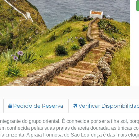
Pedido de Reserva
Verificar Disponibilida
integrante do grupo oriental. É conhecida por ser a ilha sol, por
bém conhecida pelas suas praias de areia dourada, as únicas c
eia cinzenta. A praia Formosa de São Lourença é das mais elog