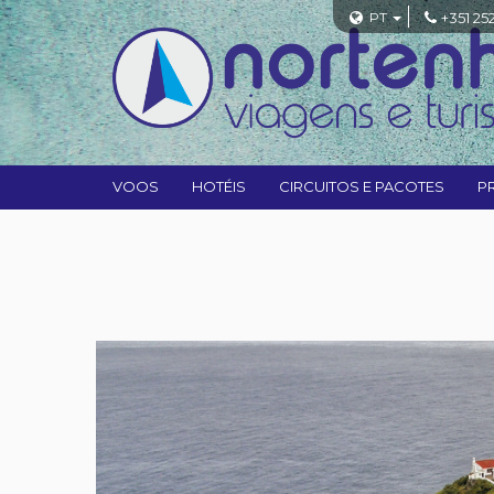
PT
+351 25
VOOS
HOTÉIS
CIRCUITOS E PACOTES
P