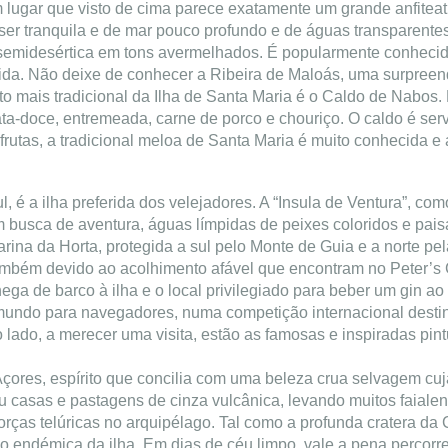
 lugar que visto de cima parece exatamente um grande anfiteat
er tranquila e de mar pouco profundo e de águas transparentes
semidesértica em tons avermelhados. É popularmente conhecid
gida. Não deixe de conhecer a Ribeira de Maloás, uma surpree
to mais tradicional da Ilha de Santa Maria é o Caldo de Nabos. 
ata-doce, entremeada, carne de porco e chouriço. O caldo é ser
frutas, a tradicional meloa de Santa Maria é muito conhecida e
, é a ilha preferida dos velejadores. A “Insula de Ventura”, c
 busca de aventura, águas límpidas de peixes coloridos e pai
arina da Horta, protegida a sul pelo Monte de Guia e a norte 
ambém devido ao acolhimento afável que encontram no Peter’s Ca
a de barco à ilha e o local privilegiado para beber um gin ao 
mundo para navegadores, numa competição internacional destina
do, a merecer uma visita, estão as famosas e inspiradas pint
çores, espírito que concilia com uma beleza crua selvagem cuja
 casas e pastagens de cinza vulcânica, levando muitos faialen
forças telúricas no arquipélago. Tal como a profunda cratera d
o endémica da ilha. Em dias de céu limpo, vale a pena percorrer