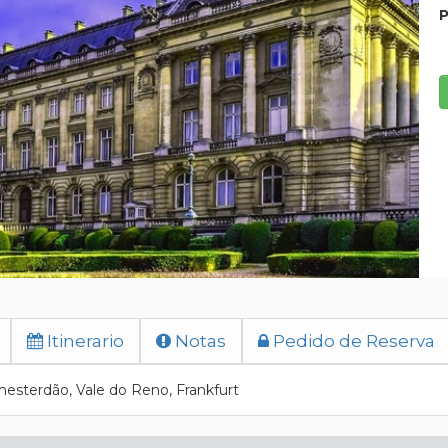
P
Itinerario
Notas
Pedido de Reserva
mesterdão, Vale do Reno, Frankfurt