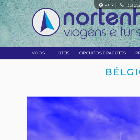
PT
+351 25
VOOS
HOTÉIS
CIRCUITOS E PACOTES
P
BÉLGI