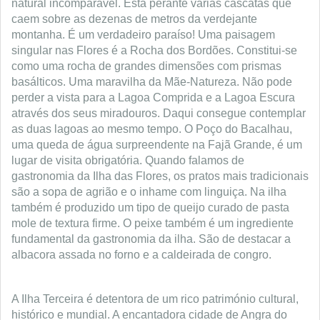
natural incomparável. Está perante várias cascatas que
caem sobre as dezenas de metros da verdejante
montanha. É um verdadeiro paraíso! Uma paisagem
singular nas Flores é a Rocha dos Bordões. Constitui-se
como uma rocha de grandes dimensões com prismas
basálticos. Uma maravilha da Mãe-Natureza. Não pode
perder a vista para a Lagoa Comprida e a Lagoa Escura
através dos seus miradouros. Daqui consegue contemplar
as duas lagoas ao mesmo tempo. O Poço do Bacalhau,
uma queda de água surpreendente na Fajã Grande, é um
lugar de visita obrigatória. Quando falamos de
gastronomia da Ilha das Flores, os pratos mais tradicionais
são a sopa de agrião e o inhame com linguiça. Na ilha
também é produzido um tipo de queijo curado de pasta
mole de textura firme. O peixe também é um ingrediente
fundamental da gastronomia da ilha. São de destacar a
albacora assada no forno e a caldeirada de congro.
A Ilha Terceira é detentora de um rico património cultural,
histórico e mundial. A encantadora cidade de Angra do