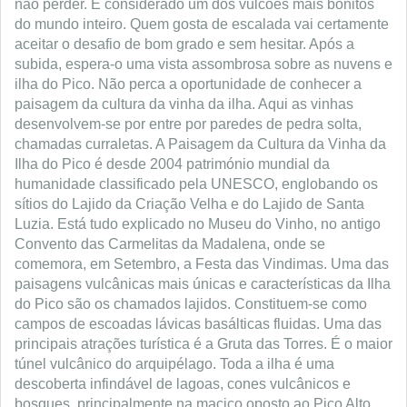
não perder. É considerado um dos vulcões mais bonitos
do mundo inteiro. Quem gosta de escalada vai certamente
aceitar o desafio de bom grado e sem hesitar. Após a
subida, espera-o uma vista assombrosa sobre as nuvens e
ilha do Pico. Não perca a oportunidade de conhecer a
paisagem da cultura da vinha da ilha. Aqui as vinhas
desenvolvem-se por entre por paredes de pedra solta,
chamadas curraletas. A Paisagem da Cultura da Vinha da
Ilha do Pico é desde 2004 património mundial da
humanidade classificado pela UNESCO, englobando os
sítios do Lajido da Criação Velha e do Lajido de Santa
Luzia. Está tudo explicado no Museu do Vinho, no antigo
Convento das Carmelitas da Madalena, onde se
comemora, em Setembro, a Festa das Vindimas. Uma das
paisagens vulcânicas mais únicas e características da Ilha
do Pico são os chamados lajidos. Constituem-se como
campos de escoadas lávicas basálticas fluidas. Uma das
principais atrações turística é a Gruta das Torres. É o maior
túnel vulcânico do arquipélago. Toda a ilha é uma
descoberta infindável de lagoas, cones vulcânicos e
bosques, principalmente na maciço oposto ao Pico Alto,