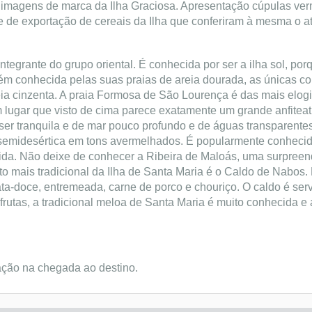
imagens de marca da Ilha Graciosa. Apresentação cúpulas ver
de exportação de cereais da Ilha que conferiram à mesma o atr
integrante do grupo oriental. É conhecida por ser a ilha sol, por
bém conhecida pelas suas praias de areia dourada, as únicas c
eia cinzenta. A praia Formosa de São Lourença é das mais elog
m lugar que visto de cima parece exatamente um grande anfitea
er tranquila e de mar pouco profundo e de águas transparentes
semidesértica em tons avermelhados. É popularmente conhecid
gida. Não deixe de conhecer a Ribeira de Maloás, uma surpree
o mais tradicional da Ilha de Santa Maria é o Caldo de Nabos. 
ata-doce, entremeada, carne de porco e chouriço. O caldo é ser
frutas, a tradicional meloa de Santa Maria é muito conhecida e
ação na chegada ao destino.