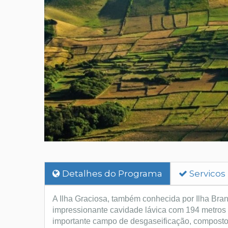
Detalhes do Programa
Servicos
A Ilha Graciosa, também conhecida por Ilha Bran
impressionante cavidade lávica com 194 metros de
importante campo de desgaseificação, composto