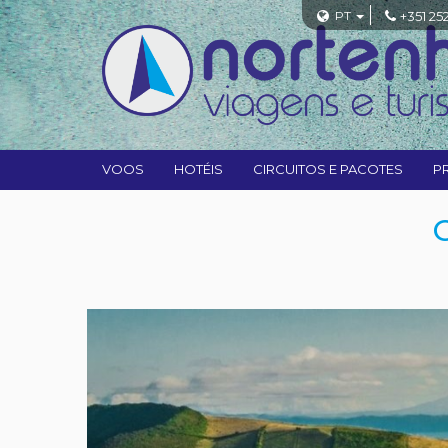
PT
+351 25
VOOS
HOTÉIS
CIRCUITOS E PACOTES
P