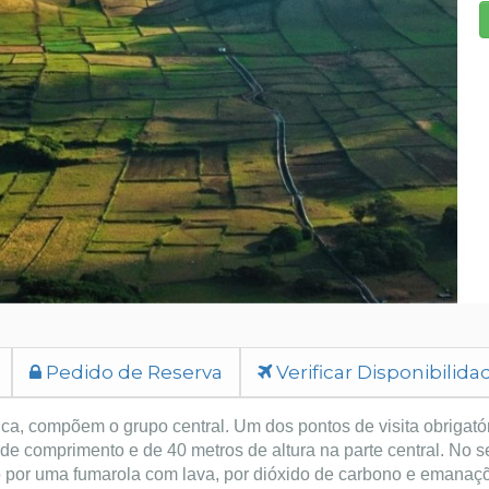
Pedido de Reserva
Verificar Disponibilida
ca, compõem o grupo central. Um dos pontos de visita obrigatór
 comprimento e de 40 metros de altura na parte central. No seu
 por uma fumarola com lava, por dióxido de carbono e emanaçõ