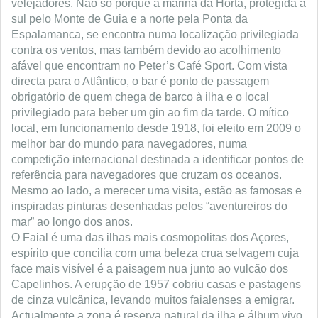
velejadores. Não só porque a marina da Horta, protegida a
sul pelo Monte de Guia e a norte pela Ponta da
Espalamanca, se encontra numa localização privilegiada
contra os ventos, mas também devido ao acolhimento
afável que encontram no Peter’s Café Sport. Com vista
directa para o Atlântico, o bar é ponto de passagem
obrigatório de quem chega de barco à ilha e o local
privilegiado para beber um gin ao fim da tarde. O mítico
local, em funcionamento desde 1918, foi eleito em 2009 o
melhor bar do mundo para navegadores, numa
competição internacional destinada a identificar pontos de
referência para navegadores que cruzam os oceanos.
Mesmo ao lado, a merecer uma visita, estão as famosas e
inspiradas pinturas desenhadas pelos “aventureiros do
mar” ao longo dos anos.
O Faial é uma das ilhas mais cosmopolitas dos Açores,
espírito que concilia com uma beleza crua selvagem cuja
face mais visível é a paisagem nua junto ao vulcão dos
Capelinhos. A erupção de 1957 cobriu casas e pastagens
de cinza vulcânica, levando muitos faialenses a emigrar.
Actualmente a zona é reserva natural da ilha e álbum vivo