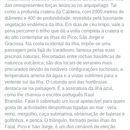
das omnipresentes forças telúricas no arquipélago. Tal
como a profunda cratera da Caldeira, com 2000 metros de
diâmetro e 400 de profundidade, revestida pela luxuriante
vegetação endémica da ilha. Em dias de céu limpo, vale a
pena percorrer o trilho que dá a volta completa à cratera e
do alto contemplar as ilhas do Pico, São Jorge e
Graciosa.
Na costa ocidental da ilha, impõe-se uma
passagem pela fajã do Varadouro, famosa pelas suas
piscinas naturais. Recortadas entre rochas basálticas de
natureza vulcânica, são dos locais de veraneio mais
procurados devido às notáveis configurações rochosas, a
temperatura amena da água e a vistas sublimes para a
vertente sul da ilha. O colorido anil das hortênsias
destaca-se na paisagem. É a assinatura da ilha azul,
como lhe chamou o escritor português Raul
Brandão.
Faial é sobretudo um local apetecível para quem
gosta de actividades desportivas ligadas ao mar - vela,
remo, mergulho, caça submarina, observação de baleias e
golfinhos, e pesca. O triângulo, formado pelas ilhas do
Faial, Pico e São Jorge, é um dos cenários de eleição