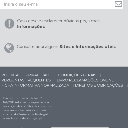
Caso deseje esclarecer dúvidas peça mais
Informações
Consulte aqui alguns
Sites e Informações úteis
POLÍTICA DE PRIVACIDADE
CONDIÇÕES GERAIS
|
|
PERGUNTAS FREQUENTES
LIVRO RECLAMAÇÕES ONLINE
|
|
FICHA INFORMATIVA NORMALIZADA
DIREITOS E OBRIGAÇÕES
|
|
Em cumprimento da lei nº
144/2015 informamos que para a
resolução de conflitos de consumo
deve ser contactada a comissão
arbitral do Turismo de Portugal
www.turismodeportugal.pt