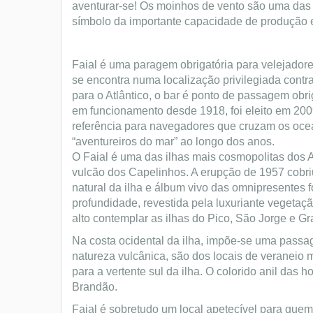
aventurar-se! Os moinhos de vento são uma das 
símbolo da importante capacidade de produção e 
Faial é uma paragem obrigatória para velejadore
se encontra numa localização privilegiada contr
para o Atlântico, o bar é ponto de passagem obrig
em funcionamento desde 1918, foi eleito em 200
referência para navegadores que cruzam os ocea
“aventureiros do mar” ao longo dos anos.
O Faial é uma das ilhas mais cosmopolitas dos A
vulcão dos Capelinhos. A erupção de 1957 cobriu
natural da ilha e álbum vivo das omnipresentes 
profundidade, revestida pela luxuriante vegetaçã
alto contemplar as ilhas do Pico, São Jorge e Gr
Na costa ocidental da ilha, impõe-se uma passag
natureza vulcânica, são dos locais de veraneio
para a vertente sul da ilha. O colorido anil das
Brandão.
Faial é sobretudo um local apetecível para quem