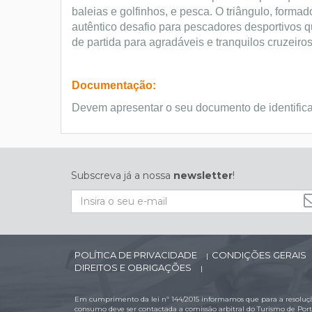
baleias e golfinhos, e pesca. O triângulo, forma
autêntico desafio para pescadores desportivos q
de partida para agradáveis e tranquilos cruzeiros
Documentação:
Devem apresentar o seu documento de identific
Subscreva já a nossa
newsletter
!
POLÍTICA DE PRIVACIDADE
CONDIÇÕES GERAIS
|
DIREITOS E OBRIGAÇÕES
|
Em cumprimento da lei nº 144/2015 informamos que para a resolução
consumo deve ser contactada a comissão arbitral do Turismo de Por