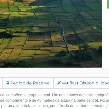
Pedido de Reserva
Verificar Disponibilida
ca, compõem o grupo central. Um dos pontos de visita obrigatór
 comprimento e de 40 metros de altura na parte central. No seu
 por uma fumarola com lava, por dióxido de carbono e emanaçõ