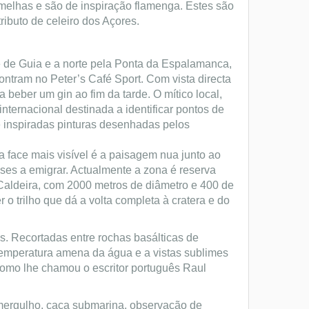
melhas e são de inspiração flamenga. Estes são
ibuto de celeiro dos Açores.
e de Guia e a norte pela Ponta da Espalamanca,
ntram no Peter’s Café Sport. Com vista directa
 beber um gin ao fim da tarde. O mítico local,
ernacional destinada a identificar pontos de
 inspiradas pinturas desenhadas pelos
 face mais visível é a paisagem nua junto ao
ses a emigrar. Actualmente a zona é reserva
a Caldeira, com 2000 metros de diâmetro e 400 de
 o trilho que dá a volta completa à cratera e do
s. Recortadas entre rochas basálticas de
 temperatura amena da água e a vistas sublimes
, como lhe chamou o escritor português Raul
, mergulho, caça submarina, observação de