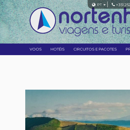
PT
+351 25
VOOS
HOTÉIS
CIRCUITOS E PACOTES
P