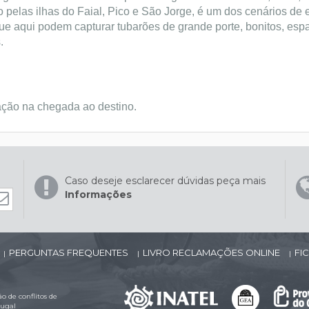
do pelas ilhas do Faial, Pico e São Jorge, é um dos cenários de
ue aqui podem capturar tubarões de grande porte, bonitos, espa
.
ação na chegada ao destino.
Caso deseje esclarecer dúvidas peça mais
Informações
PERGUNTAS FREQUENTES
LIVRO RECLAMAÇÕES ONLINE
FI
|
|
|
 de conflitos de
tugal