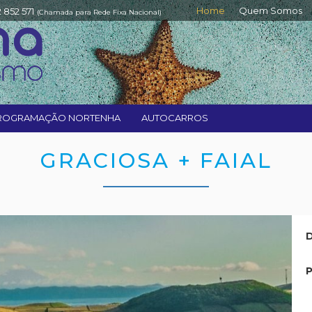
Home
Quem Somos
2 852 571
(Chamada para Rede Fixa Nacional)
ROGRAMAÇÃO NORTENHA
AUTOCARROS
GRACIOSA + FAIAL
D
P