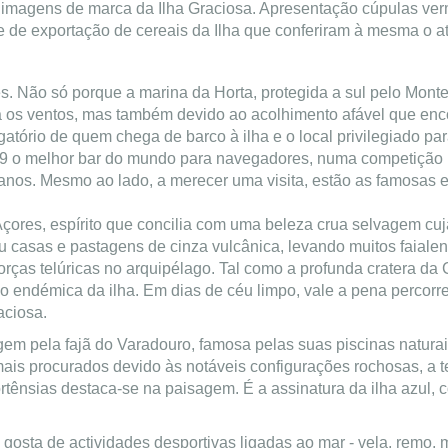
imagens de marca da Ilha Graciosa. Apresentação cúpulas ver
de exportação de cereais da Ilha que conferiram à mesma o atr
s. Não só porque a marina da Horta, protegida a sul pelo Mont
a os ventos, mas também devido ao acolhimento afável que enco
atório de quem chega de barco à ilha e o local privilegiado para
9 o melhor bar do mundo para navegadores, numa competição int
nos. Mesmo ao lado, a merecer uma visita, estão as famosas e
çores, espírito que concilia com uma beleza crua selvagem cuja
 casas e pastagens de cinza vulcânica, levando muitos faialen
forças telúricas no arquipélago. Tal como a profunda cratera d
o endémica da ilha. Em dias de céu limpo, vale a pena percorrer
aciosa.
em pela fajã do Varadouro, famosa pelas suas piscinas naturai
 mais procurados devido às notáveis configurações rochosas, a
 hortênsias destaca-se na paisagem. É a assinatura da ilha azul
 gosta de actividades desportivas ligadas ao mar - vela, remo