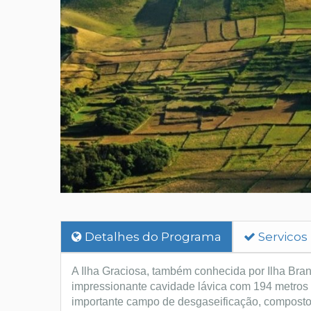
Detalhes do Programa
Servicos
A Ilha Graciosa, também conhecida por Ilha Bran
impressionante cavidade lávica com 194 metros de
importante campo de desgaseificação, composto