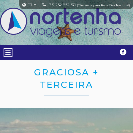
PT
+351 252 852 571
(Chamada para Rede Fixa Nacional)
GRACIOSA +
TERCEIRA