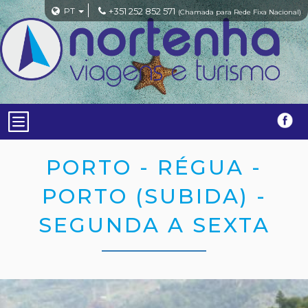
PT
+351 252 852 571
(Chamada para Rede Fixa Nacional)
PORTO - RÉGUA -
PORTO (SUBIDA) -
SEGUNDA A SEXTA