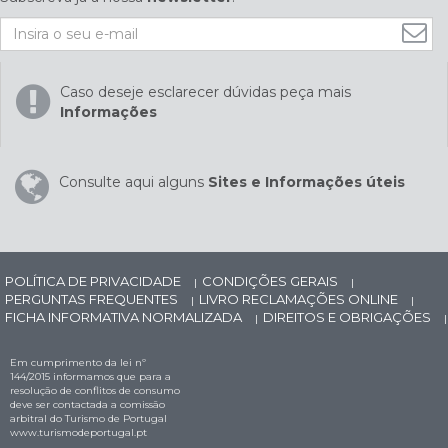
Caso deseje esclarecer dúvidas peça mais
Informações
Consulte aqui alguns
Sites e Informações úteis
POLÍTICA DE PRIVACIDADE
CONDIÇÕES GERAIS
|
|
PERGUNTAS FREQUENTES
LIVRO RECLAMAÇÕES ONLINE
|
|
FICHA INFORMATIVA NORMALIZADA
DIREITOS E OBRIGAÇÕES
|
|
Em cumprimento da lei nº
144/2015 informamos que para a
resolução de conflitos de consumo
deve ser contactada a comissão
arbitral do Turismo de Portugal
www.turismodeportugal.pt