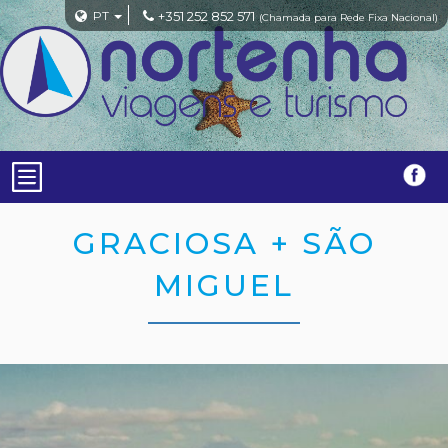
PT
+351 252 852 571
(Chamada para Rede Fixa Nacional)
GRACIOSA + SÃO
MIGUEL