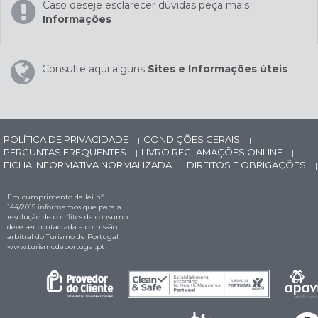
Caso deseje esclarecer dúvidas peça mais
Informações
Consulte aqui alguns
Sites e Informações úteis
POLÍTICA DE PRIVACIDADE
CONDIÇÕES GERAIS
|
|
PERGUNTAS FREQUENTES
LIVRO RECLAMAÇÕES ONLINE
|
|
FICHA INFORMATIVA NORMALIZADA
DIREITOS E OBRIGAÇÕES
|
|
Em cumprimento da lei nº
144/2015 informamos que para a
resolução de conflitos de consumo
deve ser contactada a comissão
arbitral do Turismo de Portugal
www.turismodeportugal.pt