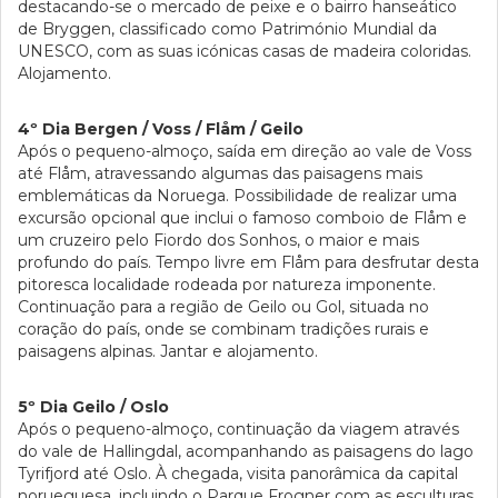
destacando-se o mercado de peixe e o bairro hanseático
de Bryggen, classificado como Património Mundial da
UNESCO, com as suas icónicas casas de madeira coloridas.
Alojamento.
4º Dia Bergen / Voss / Flåm / Geilo
Após o pequeno-almoço, saída em direção ao vale de Voss
até Flåm, atravessando algumas das paisagens mais
emblemáticas da Noruega. Possibilidade de realizar uma
excursão opcional que inclui o famoso comboio de Flåm e
um cruzeiro pelo Fiordo dos Sonhos, o maior e mais
profundo do país. Tempo livre em Flåm para desfrutar desta
pitoresca localidade rodeada por natureza imponente.
Continuação para a região de Geilo ou Gol, situada no
coração do país, onde se combinam tradições rurais e
paisagens alpinas. Jantar e alojamento.
5º Dia Geilo / Oslo
Após o pequeno-almoço, continuação da viagem através
do vale de Hallingdal, acompanhando as paisagens do lago
Tyrifjord até Oslo. À chegada, visita panorâmica da capital
norueguesa, incluindo o Parque Frogner com as esculturas