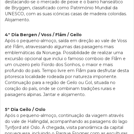
destacando-se o mercado de peixe e o bairro hanseático
de Bryggen, classificado como Património Mundial da
UNESCO, com as suas icónicas casas de madeira coloridas.
Alojamento.
4º Dia Bergen / Voss / Flåm / Geilo
Após o pequeno-almoço, saída em direção ao vale de Voss
até Flåm, atravessando algumas das paisagens mais
emblemáticas da Noruega. Possibilidade de realizar uma
excursão opcional que inclui o famoso comboio de Flåm e
um cruzeiro pelo Fiordo dos Sonhos, o maior e mais
profundo do país. Tempo livre em Flåm para desfrutar desta
pitoresca localidade rodeada por natureza imponente.
Continuação para a região de Geilo ou Gol, situada no
coração do país, onde se combinam tradições rurais e
paisagens alpinas. Jantar e alojamento.
5º Dia Geilo / Oslo
Após o pequeno-almoço, continuação da viagem através
do vale de Hallingdal, acompanhando as paisagens do lago
Tyrifjord até Oslo. À chegada, visita panorâmica da capital
norueguesa, incluindo o Parque Frogner com as esculturas