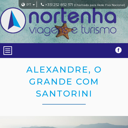
PT
+351 252 852 571
(Chamada para Rede Fixa Nacional)
ALEXANDRE, O
GRANDE COM
SANTORINI