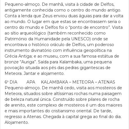
Pequeno-almoço. De manhã, visita à cidade de Delfos,
antigamente conhecida como o centro do mundo antigo.
Conta a lenda que Zeus enviou duas águias para dar a volta
ao mundo. O lugar em que estas se encontrassem seria o
centro do mundo e Delfos foi o “ponto de encontro”. Visita
ao sítio arqueológico (também reconhecido como
Património da Humanidade pela UNESCO) onde se
encontrava o histórico oráculo de Delfos, um poderoso
instrumento divinatório com influência geopolítica na
Grécia Antiga; e ao museu, com a sua famosa estátua de
bronze “Auriga”. Saída para Kalambaka, uma pequena
povoação situada aos pés das pedras gigantescas de
Meteora. Jantar e alojamento.
6º DIA APA KALAMBAKA – METEORA – ATENAS
Pequeno-almoço. De manhã cedo, visita aos mosteiros de
Meteora, situados sobre altíssimas rochas numa paisagem
de beleza natural única. Construído sobre pilares de rocha
de arenito, este complexo de mosteiros é um dos maiores
e mais importantes do cristianismo oriental. De tarde,
regresso a Atenas. Chegada à capital grega ao final do dia.
Alojamento.