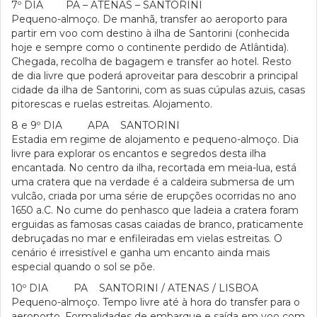
7º DIA PA – ATENAS – SANTORINI
Pequeno-almoço. De manhã, transfer ao aeroporto para
partir em voo com destino à ilha de Santorini (conhecida
hoje e sempre como o continente perdido de Atlântida).
Chegada, recolha de bagagem e transfer ao hotel. Resto
de dia livre que poderá aproveitar para descobrir a principal
cidade da ilha de Santorini, com as suas cúpulas azuis, casas
pitorescas e ruelas estreitas. Alojamento.
8 e 9º DIA APA SANTORINI
Estadia em regime de alojamento e pequeno-almoço. Dia
livre para explorar os encantos e segredos desta ilha
encantada. No centro da ilha, recortada em meia-lua, está
uma cratera que na verdade é a caldeira submersa de um
vulcão, criada por uma série de erupções ocorridas no ano
1650 a.C. No cume do penhasco que ladeia a cratera foram
erguidas as famosas casas caiadas de branco, praticamente
debruçadas no mar e enfileiradas em vielas estreitas. O
cenário é irresistível e ganha um encanto ainda mais
especial quando o sol se põe.
10º DIA PA SANTORINI / ATENAS / LISBOA
Pequeno-almoço. Tempo livre até à hora do transfer para o
aeroporto. Formalidades de embarque e saída em voo com