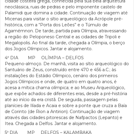
cidade costeira grega, conhecida pela sua bela arquitetura
neoclássica, ruas de pedras e pelo imponente castelo de
Palamidi que domina a cidade. Continuação de viagem até
Micenas para visitar o sítio arqueológico da Acrópole pré-
histórica, com a “Porta dos Leões” e o Túmulo de
Agamémnon. De tarde, partida para Olímpia, atravessando
a região do Peloponeso Central e as cidades de Tripoli e
Megalopolis. Ao final da tarde, chegada a Olímpia, o berço
dos Jogos Olímpicos. Jantar e alojamento.
4º DIA MP OLÍMPIA – DELFOS
Pequeno-almoço. De manhã, visita ao sítio arqueológico do
Santuário de Zeus, construído entre 470 e 456 a.C.; às
instalações do Estádio Olímpico, cenário dos primeiros
Jogos Olímpicos e onde, de quatro em quatro anos, é
acesa a mítica chama olímpica; e ao Museu Arqueológico,
que expõe achados de diferentes eras, desde a pré-história
até ao início da era cristã. De seguida, passagem pelas
planícies de Ilíada e Acaia e sobre a ponte que cruza a Baía
de Corinto (de Rion a Antirion). Continuação de viagem
através das cidades pitorescas de Nafpactos (Lepanto) e
Itea. Chegada a Delfos. Jantar e alojamento.
5º DIA MP DELFOS – KALAMBAKA