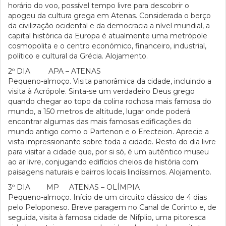
horário do voo, possível tempo livre para descobrir o
apogeu da cultura grega em Atenas. Considerada o berço
da civilização ocidental e da democracia a nível mundial, a
capital histórica da Europa é atualmente uma metrópole
cosmopolita e o centro económico, financeiro, industrial,
político e cultural da Grécia. Alojamento.
2º DIA APA – ATENAS
Pequeno-almoço. Visita panorâmica da cidade, incluindo a
visita à Acrópole. Sinta-se um verdadeiro Deus grego
quando chegar ao topo da colina rochosa mais famosa do
mundo, a 150 metros de altitude, lugar onde poderá
encontrar algumas das mais famosas edificações do
mundo antigo como o Partenon e o Erecteion. Aprecie a
vista impressionante sobre toda a cidade. Resto do dia livre
para visitar a cidade que, por si só, é um autêntico museu
ao ar livre, conjugando edifícios cheios de história com
paisagens naturais e bairros locais lindíssimos. Alojamento.
3º DIA MP ATENAS – OLÍMPIA
Pequeno-almoço. Início de um circuito clássico de 4 dias
pelo Peloponeso. Breve paragem no Canal de Corinto e, de
seguida, visita à famosa cidade de Nifplio, uma pitoresca