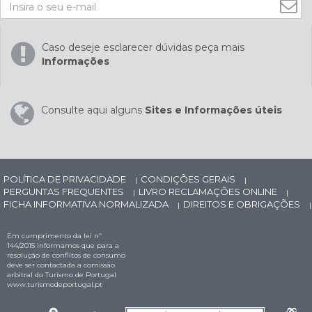
Caso deseje esclarecer dúvidas peça mais
Informações
Consulte aqui alguns
Sites e Informações úteis
POLÍTICA DE PRIVACIDADE
CONDIÇÕES GERAIS
|
|
PERGUNTAS FREQUENTES
LIVRO RECLAMAÇÕES ONLINE
|
|
FICHA INFORMATIVA NORMALIZADA
DIREITOS E OBRIGAÇÕES
|
|
Em cumprimento da lei nº
144/2015 informamos que para a
resolução de conflitos de consumo
deve ser contactada a comissão
arbitral do Turismo de Portugal
www.turismodeportugal.pt