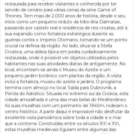
restaurada para receber visitantes e conhecida por ter
servido de cenário para várias cenas da série Game of
Thrones. Tem mais de 2.000 anos de história, desde o seu
início como um pequeno reduto da tribo ilíria Dalmatae,
passando por castelo real e residência de reis croatas, até à
sua expansão como fortaleza estratégica durante as
guerras contra o Império Otomano, tornando-se um ponto
crucial na defesa da região. Ao lado, situa-se a Stella
Croatica, uma aldeia típica em pedra cuidadosamente
restaurada, onde é possível ver objetos utilizados pelos
habitantes nas suas atividades diárias de antigamente. No
local, encontram-se ainda o Museu do Azeite e um
pequeno jardim botânico com plantas da região. A visita
incluí a fortaleza, museu do azeite e jardins. O programa
termina com almoço no local. Saída para Dubrovnik, a
Pérola do Adriático. Situada no extremo sul da Croácia, esta
cidade amuralhada é uma das mais belas do Mediterrâneo.
As suas muralhas com um perímetro de 1940m, rodeiam o
centro histórico. A partir daqui é impossível não desfrutar da
excelente vista panorâmica sobre toda a cidade e o mar
que a contorna. Construídas entre os séculos XIII e XVI,
estas muralhas medievais figuram entre algumas das