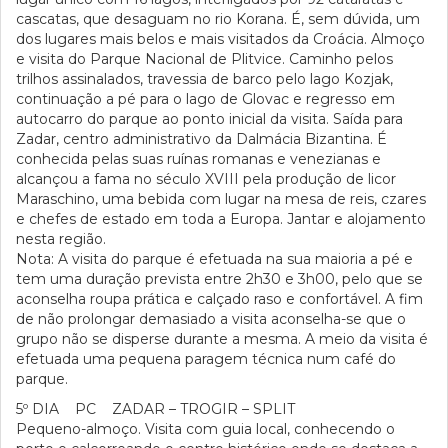
cascatas, que desaguam no rio Korana. É, sem dúvida, um
dos lugares mais belos e mais visitados da Croácia. Almoço
e visita do Parque Nacional de Plitvice. Caminho pelos
trilhos assinalados, travessia de barco pelo lago Kozjak,
continuação a pé para o lago de Glovac e regresso em
autocarro do parque ao ponto inicial da visita. Saída para
Zadar, centro administrativo da Dalmácia Bizantina. É
conhecida pelas suas ruínas romanas e venezianas e
alcançou a fama no século XVIII pela produção de licor
Maraschino, uma bebida com lugar na mesa de reis, czares
e chefes de estado em toda a Europa. Jantar e alojamento
nesta região.
Nota: A visita do parque é efetuada na sua maioria a pé e
tem uma duração prevista entre 2h30 e 3h00, pelo que se
aconselha roupa prática e calçado raso e confortável. A fim
de não prolongar demasiado a visita aconselha-se que o
grupo não se disperse durante a mesma. A meio da visita é
efetuada uma pequena paragem técnica num café do
parque.
5º DIA PC ZADAR – TROGIR – SPLIT
Pequeno-almoço. Visita com guia local, conhecendo o