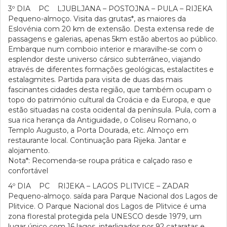
3º DIA PC LJUBLJANA – POSTOJNA – PULA – RIJEKA
Pequeno-almoço. Visita das grutas*, as maiores da
Eslovénia com 20 km de extensão. Desta extensa rede de
passagens e galerias, apenas 5km estão abertos ao público.
Embarque num comboio interior e maravilhe-se com o
esplendor deste universo cársico subterrâneo, viajando
através de diferentes formações geológicas, estalactites e
estalagmites. Partida para visita de duas das mais
fascinantes cidades desta região, que também ocupam o
topo do património cultural da Croácia e da Europa, e que
estão situadas na costa ocidental da península. Pula, com a
sua rica herança da Antiguidade, o Coliseu Romano, o
Templo Augusto, a Porta Dourada, etc. Almoço em
restaurante local. Continuação para Rijeka. Jantar e
alojamento.
Nota*: Recomenda-se roupa prática e calçado raso e
confortável
4º DIA PC RIJEKA – LAGOS PLITVICE – ZADAR
Pequeno-almoço. saída para Parque Nacional dos Lagos de
Plitvice. O Parque Nacional dos Lagos de Plitvice é uma
zona florestal protegida pela UNESCO desde 1979, um
lugar único com 16 lagos, interligados por 92 cataratas e