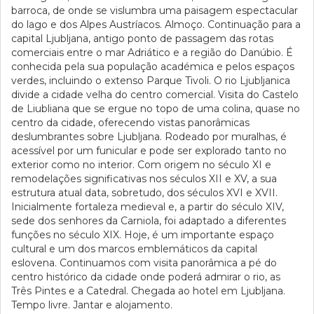
barroca, de onde se vislumbra uma paisagem espectacular
do lago e dos Alpes Austríacos. Almoço. Continuação para a
capital Ljubljana, antigo ponto de passagem das rotas
comerciais entre o mar Adriático e a região do Danúbio. É
conhecida pela sua população académica e pelos espaços
verdes, incluindo o extenso Parque Tivoli. O rio Ljubljanica
divide a cidade velha do centro comercial. Visita do Castelo
de Liubliana que se ergue no topo de uma colina, quase no
centro da cidade, oferecendo vistas panorâmicas
deslumbrantes sobre Ljubljana. Rodeado por muralhas, é
acessível por um funicular e pode ser explorado tanto no
exterior como no interior. Com origem no século XI e
remodelações significativas nos séculos XII e XV, a sua
estrutura atual data, sobretudo, dos séculos XVI e XVII.
Inicialmente fortaleza medieval e, a partir do século XIV,
sede dos senhores da Carniola, foi adaptado a diferentes
funções no século XIX. Hoje, é um importante espaço
cultural e um dos marcos emblemáticos da capital
eslovena. Continuamos com visita panorâmica a pé do
centro histórico da cidade onde poderá admirar o rio, as
Três Pintes e a Catedral. Chegada ao hotel em Ljubljana.
Tempo livre. Jantar e alojamento.