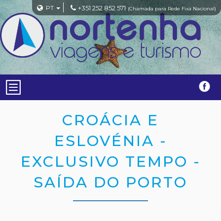
PT
+351 252 852 571
(Chamada para Rede Fixa Nacional)
CROÁCIA E
ESLOVÉNIA -
EXCLUSIVO TEMPO -
SAÍDA DO PORTO