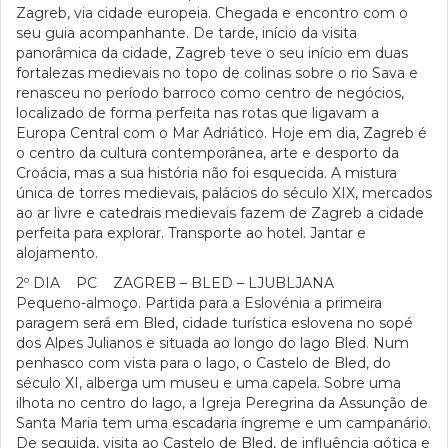
Zagreb, via cidade europeia. Chegada e encontro com o
seu guia acompanhante. De tarde, início da visita
panorâmica da cidade, Zagreb teve o seu início em duas
fortalezas medievais no topo de colinas sobre o rio Sava e
renasceu no período barroco como centro de negócios,
localizado de forma perfeita nas rotas que ligavam a
Europa Central com o Mar Adriático. Hoje em dia, Zagreb é
o centro da cultura contemporânea, arte e desporto da
Croácia, mas a sua história não foi esquecida. A mistura
única de torres medievais, palácios do século XIX, mercados
ao ar livre e catedrais medievais fazem de Zagreb a cidade
perfeita para explorar. Transporte ao hotel. Jantar e
alojamento.
2º DIA PC ZAGREB – BLED – LJUBLJANA
Pequeno-almoço. Partida para a Eslovénia a primeira
paragem será em Bled, cidade turística eslovena no sopé
dos Alpes Julianos e situada ao longo do lago Bled. Num
penhasco com vista para o lago, o Castelo de Bled, do
século XI, alberga um museu e uma capela. Sobre uma
ilhota no centro do lago, a Igreja Peregrina da Assunção de
Santa Maria tem uma escadaria íngreme e um campanário.
De seguida, visita ao Castelo de Bled, de influência gótica e