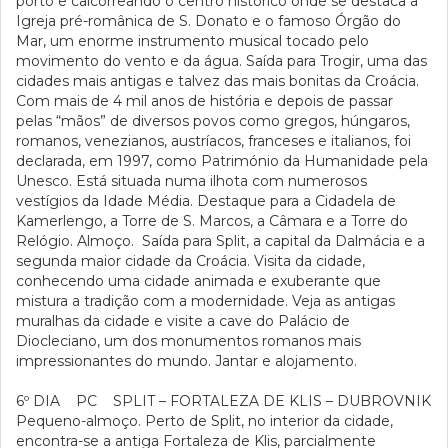
porto e calcorreando o centro histórico onde se destaca a
Igreja pré-românica de S. Donato e o famoso Órgão do
Mar, um enorme instrumento musical tocado pelo
movimento do vento e da água. Saída para Trogir, uma das
cidades mais antigas e talvez das mais bonitas da Croácia.
Com mais de 4 mil anos de história e depois de passar
pelas “mãos” de diversos povos como gregos, húngaros,
romanos, venezianos, austríacos, franceses e italianos, foi
declarada, em 1997, como Património da Humanidade pela
Unesco. Está situada numa ilhota com numerosos
vestígios da Idade Média. Destaque para a Cidadela de
Kamerlengo, a Torre de S. Marcos, a Câmara e a Torre do
Relógio. Almoço. Saída para Split, a capital da Dalmácia e a
segunda maior cidade da Croácia. Visita da cidade,
conhecendo uma cidade animada e exuberante que
mistura a tradição com a modernidade. Veja as antigas
muralhas da cidade e visite a cave do Palácio de
Diocleciano, um dos monumentos romanos mais
impressionantes do mundo. Jantar e alojamento.
6º DIA PC SPLIT – FORTALEZA DE KLIS – DUBROVNIK
Pequeno-almoço. Perto de Split, no interior da cidade,
encontra-se a antiga Fortaleza de Klis, parcialmente