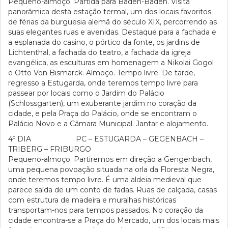
Pequeno-almoço. Partida para Baden-Baden. Visita
panorâmica desta estação termal, um dos locais favoritos
de férias da burguesia alemã do século XIX, percorrendo as
suas elegantes ruas e avenidas. Destaque para a fachada e
a esplanada do casino, o pórtico da fonte, os jardins de
Lichtenthal, a fachada do teatro, a fachada da igreja
evangélica, as esculturas em homenagem a Nikolai Gogol
e Otto Von Bismarck. Almoço. Tempo livre. De tarde,
regresso a Estugarda, onde teremos tempo livre para
passear por locais como o Jardim do Palácio
(Schlossgarten), um exuberante jardim no coração da
cidade, e pela Praça do Palácio, onde se encontram o
Palácio Novo e a Câmara Municipal. Jantar e alojamento.
4º DIA PC – ESTUGARDA – GEGENBACH –
TRIBERG – FRIBURGO
Pequeno-almoço. Partiremos em direção a Gengenbach,
uma pequena povoação situada na orla da Floresta Negra,
onde teremos tempo livre. É uma aldeia medieval que
parece saída de um conto de fadas. Ruas de calçada, casas
com estrutura de madeira e muralhas históricas
transportam-nos para tempos passados. No coração da
cidade encontra-se a Praça do Mercado, um dos locais mais