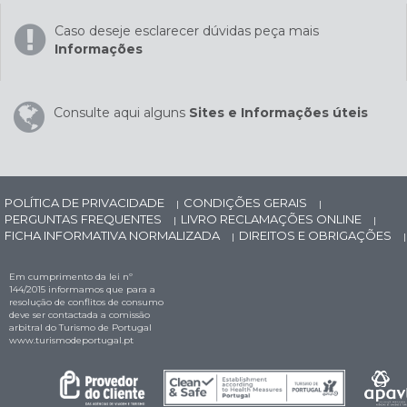
Caso deseje esclarecer dúvidas peça mais
Informações
Consulte aqui alguns
Sites e Informações úteis
POLÍTICA DE PRIVACIDADE
CONDIÇÕES GERAIS
|
|
PERGUNTAS FREQUENTES
LIVRO RECLAMAÇÕES ONLINE
|
|
FICHA INFORMATIVA NORMALIZADA
DIREITOS E OBRIGAÇÕES
|
|
Em cumprimento da lei nº
144/2015 informamos que para a
resolução de conflitos de consumo
deve ser contactada a comissão
arbitral do Turismo de Portugal
www.turismodeportugal.pt