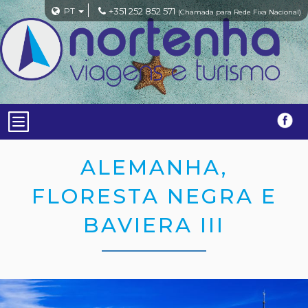
PT
+351 252 852 571
(Chamada para Rede Fixa Nacional)
ALEMANHA,
FLORESTA NEGRA E
BAVIERA III