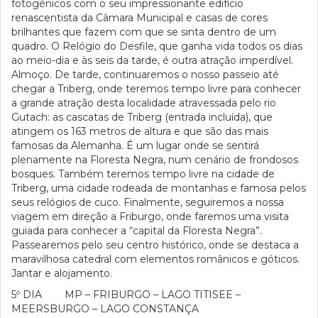
fotogénicos com o seu impressionante edifício
renascentista da Câmara Municipal e casas de cores
brilhantes que fazem com que se sinta dentro de um
quadro. O Relógio do Desfile, que ganha vida todos os dias
ao meio-dia e às seis da tarde, é outra atração imperdível.
Almoço. De tarde, continuaremos o nosso passeio até
chegar a Triberg, onde teremos tempo livre para conhecer
a grande atração desta localidade atravessada pelo rio
Gutach: as cascatas de Triberg (entrada incluída), que
atingem os 163 metros de altura e que são das mais
famosas da Alemanha. É um lugar onde se sentirá
plenamente na Floresta Negra, num cenário de frondosos
bosques. Também teremos tempo livre na cidade de
Triberg, uma cidade rodeada de montanhas e famosa pelos
seus relógios de cuco. Finalmente, seguiremos a nossa
viagem em direção a Friburgo, onde faremos uma visita
guiada para conhecer a “capital da Floresta Negra”.
Passearemos pelo seu centro histórico, onde se destaca a
maravilhosa catedral com elementos românicos e góticos.
Jantar e alojamento.
5º DIA MP – FRIBURGO – LAGO TITISEE –
MEERSBURGO – LAGO CONSTANÇA