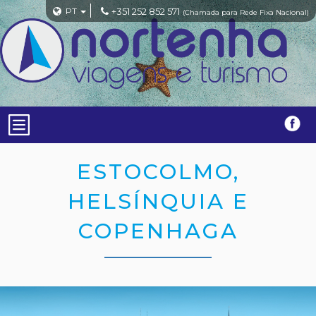
PT
+351 252 852 571
(Chamada para Rede Fixa Nacional)
ESTOCOLMO,
HELSÍNQUIA E
COPENHAGA