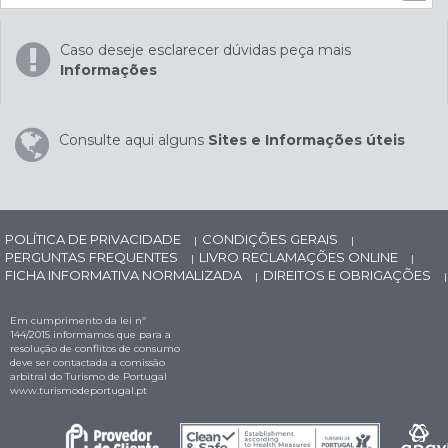
Caso deseje esclarecer dúvidas peça mais
Informações
Consulte aqui alguns
Sites e Informações úteis
POLÍTICA DE PRIVACIDADE
CONDIÇÕES GERAIS
|
|
PERGUNTAS FREQUENTES
LIVRO RECLAMAÇÕES ONLINE
|
|
FICHA INFORMATIVA NORMALIZADA
DIREITOS E OBRIGAÇÕES
|
|
Em cumprimento da lei nº
144/2015 informamos que para a
resolução de conflitos de consumo
deve ser contactada a comissão
arbitral do Turismo de Portugal
www.turismodeportugal.pt