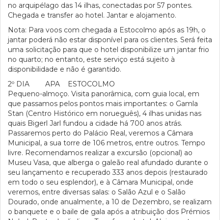
no arquipélago das 14 ilhas, conectadas por 57 pontes.
Chegada e transfer ao hotel. Jantar e alojamento.
Nota: Para voos com chegada a Estocolmo após as 19h, o
jantar poderá não estar disponível para os clientes. Será feita
uma solicitação para que o hotel disponibilize um jantar frio
no quarto; no entanto, este serviço está sujeito à
disponibilidade e não é garantido.
2º DIA APA ESTOCOLMO
Pequeno-almoço. Visita panorâmica, com guia local, em
que passamos pelos pontos mais importantes: o Gamla
Stan (Centro Histórico em norueguês), 4 ilhas unidas nas
quais Bigerl Jarl fundou a cidade há 700 anos atrás.
Passaremos perto do Palácio Real, veremos a Câmara
Municipal, a sua torre de 106 metros, entre outros. Tempo
livre. Recomendamos realizar a excursão (opcional) ao
Museu Vasa, que alberga o galeão real afundado durante o
seu lançamento e recuperado 333 anos depois (restaurado
em todo o seu esplendor), e à Câmara Municipal, onde
veremos, entre diversas salas: o Salão Azul e o Salão
Dourado, onde anualmente, a 10 de Dezembro, se realizam
o banquete e o baile de gala após a atribuição dos Prémios