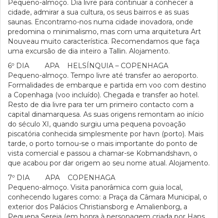
Pequeno-almoço. Dia livre para continuar a conhecer a
cidade, admirar a sua cultura, os seus bairros e as suas
saunas. Encontramo-nos numa cidade inovadora, onde
predomina o minimalismo, mas com uma arquitetura Art
Nouveau muito característica. Recomendamos que faça
uma excursão de dia inteiro a Tallin. Alojamento.
6º DIA APA HELSÍNQUIA – COPENHAGA
Pequeno-almoço. Tempo livre até transfer ao aeroporto.
Formalidades de embarque e partida em voo com destino
a Copenhaga (voo incluído). Chegada e transfer ao hotel.
Resto de dia livre para ter um primeiro contacto com a
capital dinamarquesa. As suas origens remontam ao início
do século XI, quando surgiu uma pequena povoação
piscatória conhecida simplesmente por havn (porto). Mais
tarde, o porto tornou-se o mais importante do ponto de
vista comercial e passou a chamar-se Kobmandshavn, o
que acabou por dar origem ao seu nome atual. Alojamento.
7º DIA APA COPENHAGA
Pequeno-almoço. Visita panorâmica com guia local,
conhecendo lugares como: a Praça da Câmara Municipal, o
exterior dos Palácios Christiansborg e Amalienborg, a
Pequena Sereia (em honra à personagem criada por Hans