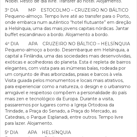
Nobel. Resto de dia livre. Transfer ao hotel. Alojamento.
3º DIA MP ESTOCOLMO – CRUZEIRO NO BÁLTICO
Pequeno-almoço. Tempo livre até ao transfer para o Porto,
onde embarca num autêntico “hotel flutuante” em direção
a Helsínquia, uma das mais jovens capitais nórdicas. Jantar
buffet escandinavo a bordo. Alojamento a bordo.
4º DIA APA CRUZEIRO NO BÁLTICO – HELSÍNQUIA
Pequeno-almoço a bordo. Desembarque em Helsínquia, a
capital a Finlândia, uma das sociedades mais desenvolvidas,
exóticas e acolhedoras do planeta. Esta é repleta de bairros
elegantes, com vista para as inúmeras baías, rodeada por
um conjunto de ilhas arborizadas, praias e barcos à vela.
Visita guiada pelos monumentos e locais mais atrativos,
para experienciar como a natureza, o design e o urbanismo
amigável e respeitoso compõem a personalidade do país
mais zen e tecnológico da Europa. Durante a visita,
passaremos por lugares como a Igreja Ortodoxa da
Trindade, a Praça do Senado, a Praça do Mercado, as
Catedrais, o Parque Esplanadi, entre outros. Tempo livre
para lazer. Alojamento.
5º DIA APA HELSÍNQUIA