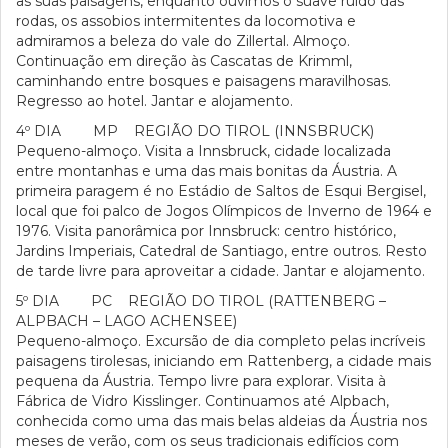
as suas paisagens, enquanto ouvimos o suave ruído das
rodas, os assobios intermitentes da locomotiva e
admiramos a beleza do vale do Zillertal. Almoço.
Continuação em direção às Cascatas de Krimml,
caminhando entre bosques e paisagens maravilhosas.
Regresso ao hotel. Jantar e alojamento.
4º DIA MP REGIÃO DO TIROL (INNSBRUCK)
Pequeno-almoço. Visita a Innsbruck, cidade localizada
entre montanhas e uma das mais bonitas da Áustria. A
primeira paragem é no Estádio de Saltos de Esqui Bergisel,
local que foi palco de Jogos Olímpicos de Inverno de 1964 e
1976. Visita panorâmica por Innsbruck: centro histórico,
Jardins Imperiais, Catedral de Santiago, entre outros. Resto
de tarde livre para aproveitar a cidade. Jantar e alojamento.
5º DIA PC REGIÃO DO TIROL (RATTENBERG –
ALPBACH – LAGO ACHENSEE)
Pequeno-almoço. Excursão de dia completo pelas incríveis
paisagens tirolesas, iniciando em Rattenberg, a cidade mais
pequena da Áustria. Tempo livre para explorar. Visita à
Fábrica de Vidro Kisslinger. Continuamos até Alpbach,
conhecida como uma das mais belas aldeias da Áustria nos
meses de verão, com os seus tradicionais edifícios com