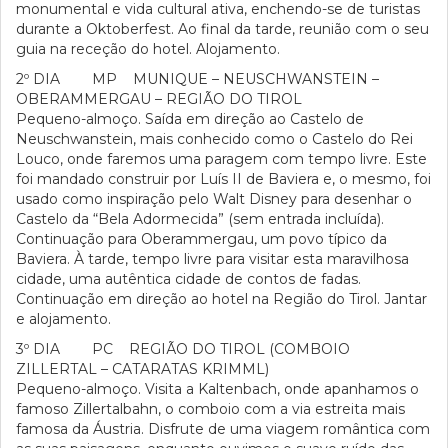
monumental e vida cultural ativa, enchendo-se de turistas
durante a Oktoberfest. Ao final da tarde, reunião com o seu
guia na receção do hotel. Alojamento.
2º DIA MP MUNIQUE – NEUSCHWANSTEIN –
OBERAMMERGAU – REGIÃO DO TIROL
Pequeno-almoço. Saída em direção ao Castelo de
Neuschwanstein, mais conhecido como o Castelo do Rei
Louco, onde faremos uma paragem com tempo livre. Este
foi mandado construir por Luís II de Baviera e, o mesmo, foi
usado como inspiração pelo Walt Disney para desenhar o
Castelo da “Bela Adormecida” (sem entrada incluída).
Continuação para Oberammergau, um povo típico da
Baviera. À tarde, tempo livre para visitar esta maravilhosa
cidade, uma autêntica cidade de contos de fadas.
Continuação em direção ao hotel na Região do Tirol. Jantar
e alojamento.
3º DIA PC REGIÃO DO TIROL (COMBOIO
ZILLERTAL – CATARATAS KRIMML)
Pequeno-almoço. Visita a Kaltenbach, onde apanhamos o
famoso Zillertalbahn, o comboio com a via estreita mais
famosa da Áustria. Disfrute de uma viagem romântica com