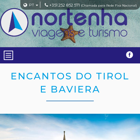
PT
+351 252 852 571
(Chamada para Rede Fixa Nacional)
ENCANTOS DO TIROL
E BAVIERA