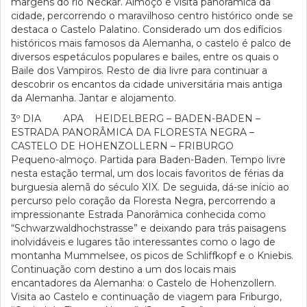
margens do rio Neckar. Almoço e visita panorâmica da
cidade, percorrendo o maravilhoso centro histórico onde se
destaca o Castelo Palatino. Considerado um dos edifícios
históricos mais famosos da Alemanha, o castelo é palco de
diversos espetáculos populares e bailes, entre os quais o
Baile dos Vampiros. Resto de dia livre para continuar a
descobrir os encantos da cidade universitária mais antiga
da Alemanha. Jantar e alojamento.
3º DIA APA HEIDELBERG – BADEN-BADEN –
ESTRADA PANORÂMICA DA FLORESTA NEGRA –
CASTELO DE HOHENZOLLERN – FRIBURGO
Pequeno-almoço. Partida para Baden-Baden. Tempo livre
nesta estação termal, um dos locais favoritos de férias da
burguesia alemã do século XIX. De seguida, dá-se início ao
percurso pelo coração da Floresta Negra, percorrendo a
impressionante Estrada Panorâmica conhecida como
“Schwarzwaldhochstrasse” e deixando para trás paisagens
inolvidáveis e lugares tão interessantes como o lago de
montanha Mummelsee, os picos de Schliffkopf e o Kniebis.
Continuação com destino a um dos locais mais
encantadores da Alemanha: o Castelo de Hohenzollern.
Visita ao Castelo e continuação de viagem para Friburgo,