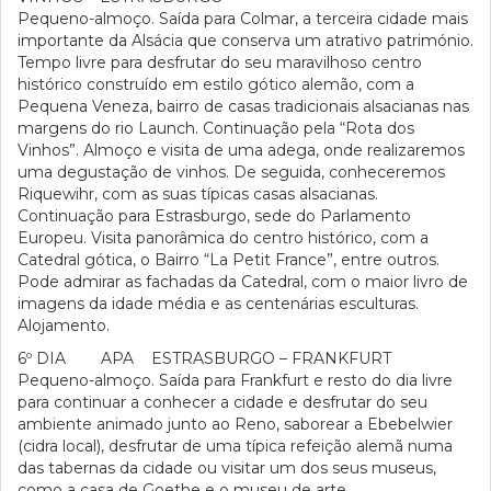
Pequeno-almoço. Saída para Colmar, a terceira cidade mais
importante da Alsácia que conserva um atrativo património.
Tempo livre para desfrutar do seu maravilhoso centro
histórico construído em estilo gótico alemão, com a
Pequena Veneza, bairro de casas tradicionais alsacianas nas
margens do rio Launch. Continuação pela “Rota dos
Vinhos”. Almoço e visita de uma adega, onde realizaremos
uma degustação de vinhos. De seguida, conheceremos
Riquewihr, com as suas típicas casas alsacianas.
Continuação para Estrasburgo, sede do Parlamento
Europeu. Visita panorâmica do centro histórico, com a
Catedral gótica, o Bairro “La Petit France”, entre outros.
Pode admirar as fachadas da Catedral, com o maior livro de
imagens da idade média e as centenárias esculturas.
Alojamento.
6º DIA APA ESTRASBURGO – FRANKFURT
Pequeno-almoço. Saída para Frankfurt e resto do dia livre
para continuar a conhecer a cidade e desfrutar do seu
ambiente animado junto ao Reno, saborear a Ebebelwier
(cidra local), desfrutar de uma típica refeição alemã numa
das tabernas da cidade ou visitar um dos seus museus,
como a casa de Goethe e o museu de arte