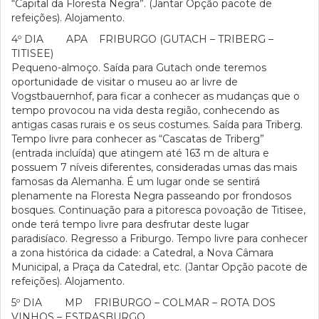
“Capital da Floresta Negra”. (Jantar Opção pacote de
refeições). Alojamento.
4º DIA APA FRIBURGO (GUTACH – TRIBERG –
TITISEE)
Pequeno-almoço. Saída para Gutach onde teremos
oportunidade de visitar o museu ao ar livre de
Vogstbauernhof, para ficar a conhecer as mudanças que o
tempo provocou na vida desta região, conhecendo as
antigas casas rurais e os seus costumes. Saída para Triberg.
Tempo livre para conhecer as “Cascatas de Triberg”
(entrada incluída) que atingem até 163 m de altura e
possuem 7 níveis diferentes, consideradas umas das mais
famosas da Alemanha. É um lugar onde se sentirá
plenamente na Floresta Negra passeando por frondosos
bosques. Continuação para a pitoresca povoação de Titisee,
onde terá tempo livre para desfrutar deste lugar
paradisíaco. Regresso a Friburgo. Tempo livre para conhecer
a zona histórica da cidade: a Catedral, a Nova Câmara
Municipal, a Praça da Catedral, etc. (Jantar Opção pacote de
refeições). Alojamento.
5º DIA MP FRIBURGO – COLMAR – ROTA DOS
VINHOS – ESTRASBURGO