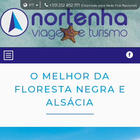
PT
+351 252 852 571
(Chamada para Rede Fixa Nacional)
O MELHOR DA
FLORESTA NEGRA E
ALSÁCIA