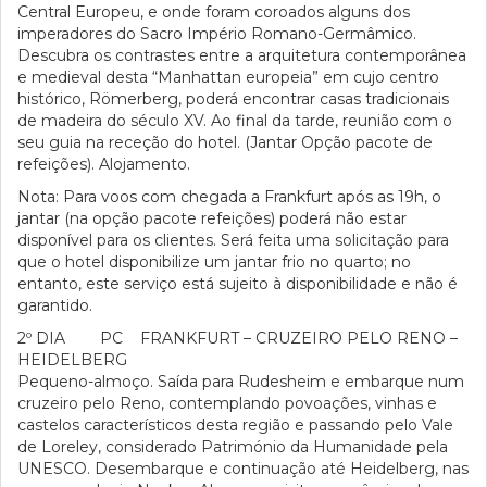
Central Europeu, e onde foram coroados alguns dos
imperadores do Sacro Império Romano-Germâmico.
Descubra os contrastes entre a arquitetura contemporânea
e medieval desta “Manhattan europeia” em cujo centro
histórico, Römerberg, poderá encontrar casas tradicionais
de madeira do século XV. Ao final da tarde, reunião com o
seu guia na receção do hotel. (Jantar Opção pacote de
refeições). Alojamento.
Nota: Para voos com chegada a Frankfurt após as 19h, o
jantar (na opção pacote refeições) poderá não estar
disponível para os clientes. Será feita uma solicitação para
que o hotel disponibilize um jantar frio no quarto; no
entanto, este serviço está sujeito à disponibilidade e não é
garantido.
2º DIA PC FRANKFURT – CRUZEIRO PELO RENO –
HEIDELBERG
Pequeno-almoço. Saída para Rudesheim e embarque num
cruzeiro pelo Reno, contemplando povoações, vinhas e
castelos característicos desta região e passando pelo Vale
de Loreley, considerado Património da Humanidade pela
UNESCO. Desembarque e continuação até Heidelberg, nas