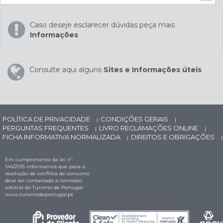
Caso deseje esclarecer dúvidas peça mais
Informações
Consulte aqui alguns
Sites e Informações úteis
POLÍTICA DE PRIVACIDADE
CONDIÇÕES GERAIS
|
|
PERGUNTAS FREQUENTES
LIVRO RECLAMAÇÕES ONLINE
|
|
FICHA INFORMATIVA NORMALIZADA
DIREITOS E OBRIGAÇÕES
|
|
Em cumprimento da lei nº
144/2015 informamos que para a
resolução de conflitos de consumo
deve ser contactada a comissão
arbitral do Turismo de Portugal
www.turismodeportugal.pt