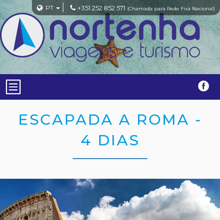
PT
+351 252 852 571
(Chamada para Rede Fixa Nacional)
ESCAPADA A ROMA -
4 DIAS